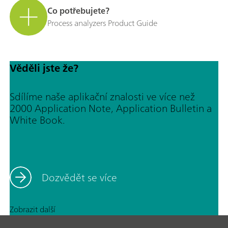
Co potřebujete?
Process analyzers Product Guide
Věděli jste že?
Sdílíme naše aplikační znalosti ve více než
2000 Application Note, Application Bulletin a
White Book.
Dozvědět se více
Zobrazit další