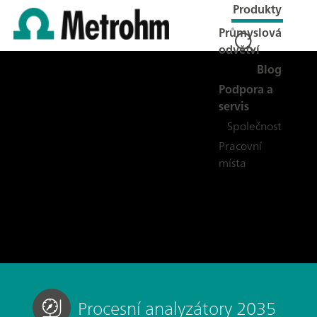
Produkty
Průmyslová
odvětví
Blog
Podpora a
servis
Společnost
Pracovní
místa
Procesní analyzátory 2035