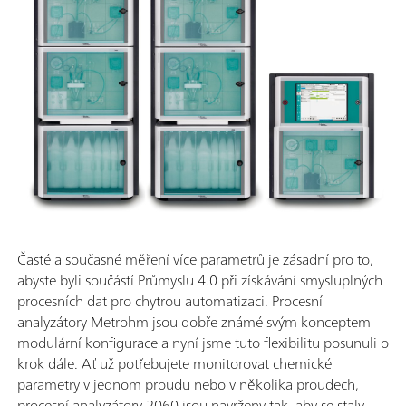
Časté a současné měření více parametrů je zásadní pro to,
abyste byli součástí Průmyslu 4.0 při získávání smysluplných
procesních dat pro chytrou automatizaci. Procesní
analyzátory Metrohm jsou dobře známé svým konceptem
modulární konfigurace a nyní jsme tuto flexibilitu posunuli o
krok dále. Ať už potřebujete monitorovat chemické
parametry v jednom proudu nebo v několika proudech,
procesní analyzátory 2060 jsou navrženy tak, aby se staly