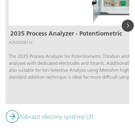
2035 Process Analyzer - Potentiometric
A252035011C
The 2035 Process Analyzer for Potentiometric Titration and 
analyses with dedicated electrodes and titrants. Additionally, 
also suitable for Ion-Selective Analysis using Metrohm high p
standard addition technique is ideal for more difficult sample
analyzer offers the most accurate results of all measuring tec
more than 1000 applications already available, titration is al
in almost any industry for hundreds of components varying fr
concentrations in plating baths.Titration is one of the most 
today. The technique is straightforward with no need for calib
Zobrazit všechny systémy (3)
this configuration:Potentiometric titration; Colorimetric titra
determination based on the Karl Fischer titration method;