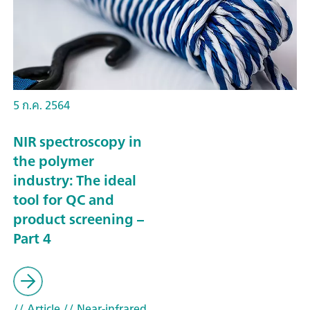
5 ก.ค. 2564
NIR spectroscopy in
the polymer
industry: The ideal
tool for QC and
product screening –
Part 4
// Article
// Near-infrared