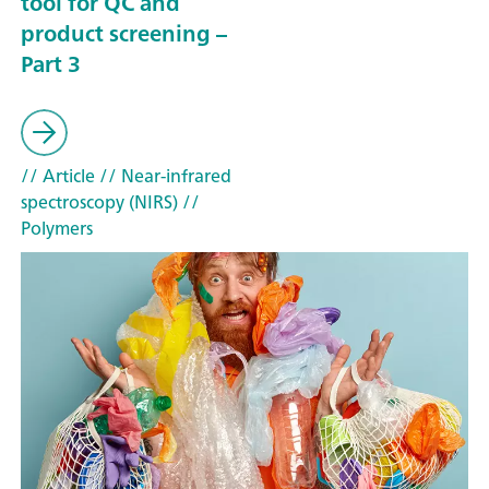
tool for QC and
product screening –
Part 3
// Article
// Near-infrared
spectroscopy (NIRS)
//
Polymers