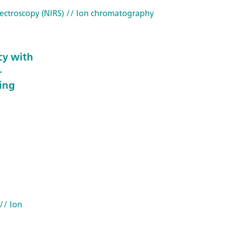
ectroscopy (NIRS)
// Ion chromatography
cy with
-
ing
// Ion