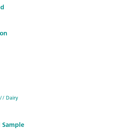
nd
ion
// Dairy
 Sample