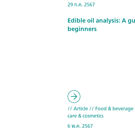
29 ก.ค. 2567
Edible oil analysis: A g
beginners
// Article
// Food & beverage
care & cosmetics
6 พ.ค. 2567