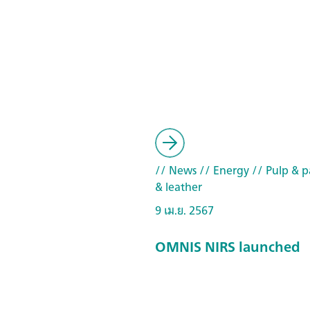
// News
// Energy
// Pulp & pa
& leather
9 เม.ย. 2567
OMNIS NIRS launched