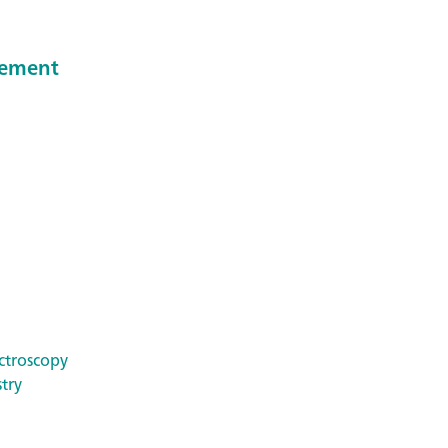
reement
ctroscopy
try