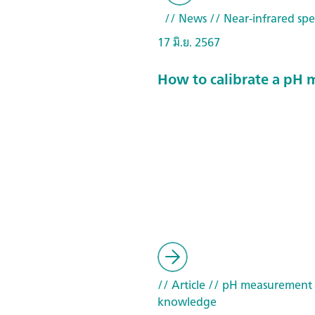
// News
// Near-infrared spe
17 มิ.ย. 2567
How to calibrate a pH 
// Article
// pH measurement
knowledge