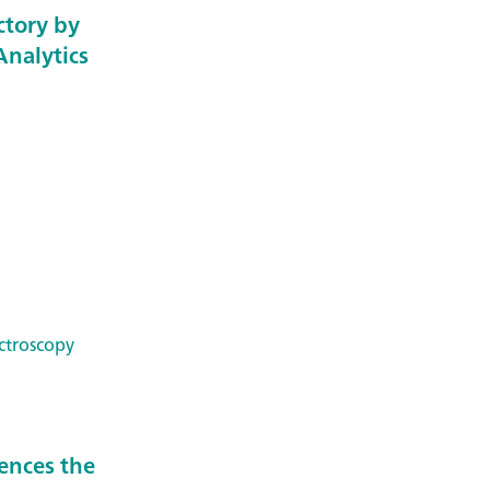
ctory by
nalytics
ctroscopy
ences the