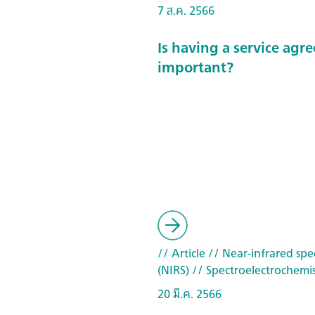
7 ส.ค. 2566
Is having a service ag
important?
// Article
// Near-infrared spe
(NIRS)
// Spectroelectrochemis
20 มี.ค. 2566