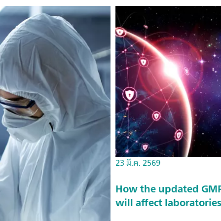
23 มี.ค. 2569
How the updated GMP 
will affect laboratorie