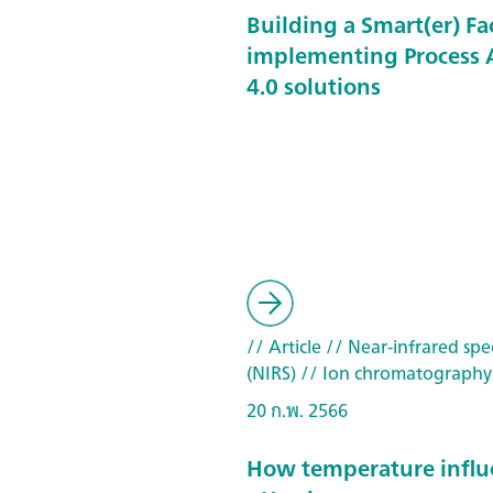
Building a Smart(er) Fa
implementing Process A
4.0 solutions
// Article
// Near-infrared spe
(NIRS)
// Ion chromatography
20 ก.พ. 2566
How temperature influ