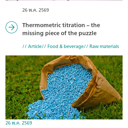
26 พ.ค. 2569
Thermometric titration – the
missing piece of the puzzle
// Article
// Food & beverage
// Raw materials
26 พ.ค. 2569