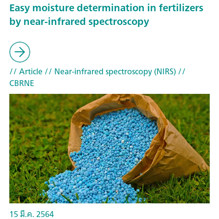
Easy moisture determination in fertilizers
by near-infrared spectroscopy
// Article
// Near-infrared spectroscopy (NIRS)
//
CBRNE
15 มี.ค. 2564