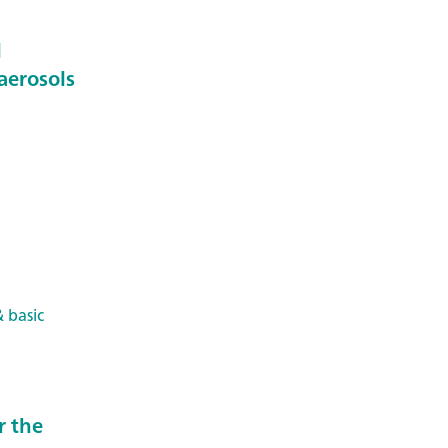
l
aerosols
 basic
r the