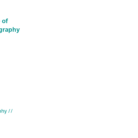
 of
ography
phy
//