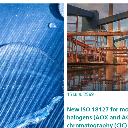
15 เม.ย. 2569
New ISO 18127 for mo
halogens (AOX and AO
chromatography (CIC)