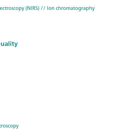
ectroscopy (NIRS)
// Ion chromatography
Quality
troscopy