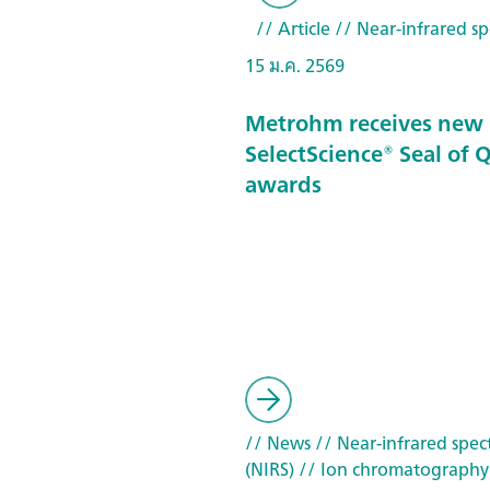
// Article
// Near-infrared sp
15 ม.ค. 2569
Metrohm receives new
SelectScience® Seal of 
awards
// News
// Near-infrared spec
(NIRS)
// Ion chromatography