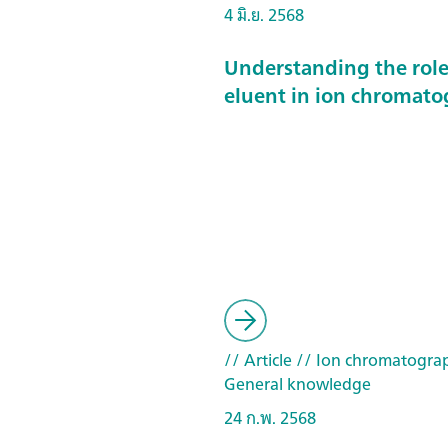
4 มิ.ย. 2568
Understanding the role
eluent in ion chromat
// Article
// Ion chromatogra
General knowledge
24 ก.พ. 2568