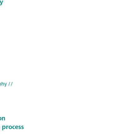
y
phy
//
on
 process