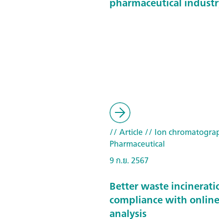
pharmaceutical industr
// Article
// Ion chromatogra
Pharmaceutical
9 ก.ย. 2567
Better waste incinerati
compliance with online
analysis