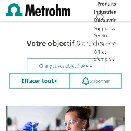
Produits
Industries
Découvrir
Support &
Service
Votre objectif
9 articles
Société
Offres
d'emplois
Changez vos objectifs
Effacer tout
S'abonner