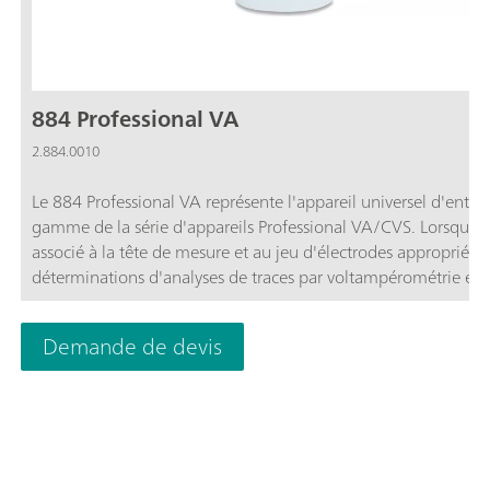
884 Professional VA
2.884.0010
Le 884 Professional VA représente l'appareil universel d'entré
gamme de la série d'appareils Professional VA/CVS. Lorsqu'il 
associé à la tête de mesure et au jeu d'électrodes appropriés, 
déterminations d'analyses de traces par voltampérométrie et
polarographie sont réalisables à l'aide de l'électrode Multi M
pro, du scTrace Gold, de l'électrode goutte à goutte au bismu
Demande de devis
des déterminations d'additifs organiques dans des bains
galvaniques avec la voltampérométrie cyclique inverse (Cyclic
Voltammetric Stripping = CVS), la voltampérométrie cyclique
inverse pulsée (Cyclic Pulse Voltammetric Stripping = CPVS) et
chronopotentiométrie (CP). La technique éprouvée des électr
de Metrohm associée à un potentiostat/galvanostat performa