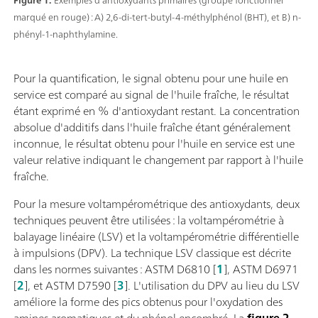
Figure 1.
Exemples d'antioxydants primaires (groupe fonctionnel
marqué en rouge) : A) 2,6-di-tert-butyl-4-méthylphénol (BHT), et B) n-
phényl-1-naphthylamine.
Pour la quantification, le signal obtenu pour une huile en
service est comparé au signal de l'huile fraîche, le résultat
étant exprimé en % d'antioxydant restant. La concentration
absolue d'additifs dans l'huile fraîche étant généralement
inconnue, le résultat obtenu pour l'huile en service est une
valeur relative indiquant le changement par rapport à l'huile
fraîche.
Pour la mesure voltampérométrique des antioxydants, deux
techniques peuvent être utilisées : la voltampérométrie à
balayage linéaire (LSV) et la voltampérométrie différentielle
à impulsions (DPV). La technique LSV classique est décrite
dans les normes suivantes : ASTM D6810 [
1
], ASTM D6971
[
2
], et ASTM D7590 [
3
]. L'utilisation du DPV au lieu du LSV
améliore la forme des pics obtenus pour l'oxydation des
amines aromatiques et du phénol encombré. La
figure 2