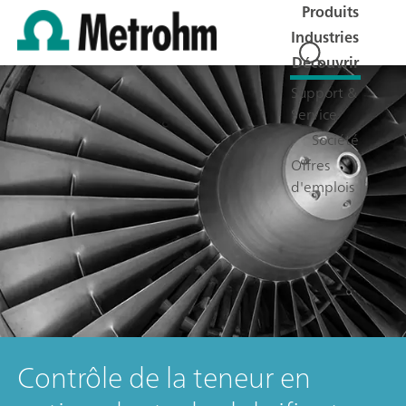
Produits
Industries
Découvrir
Support &
Service
Société
Offres
d'emplois
Contrôle de la teneur en