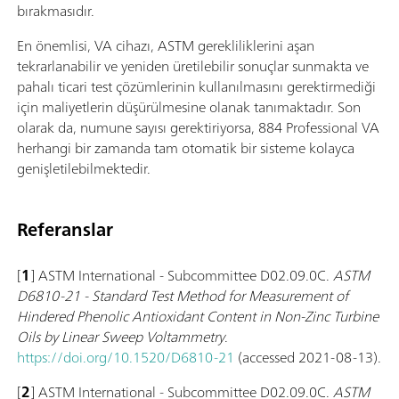
bırakmasıdır.
En önemlisi, VA cihazı, ASTM gerekliliklerini aşan
tekrarlanabilir ve yeniden üretilebilir sonuçlar sunmakta ve
pahalı ticari test çözümlerinin kullanılmasını gerektirmediği
için maliyetlerin düşürülmesine olanak tanımaktadır. Son
olarak da, numune sayısı gerektiriyorsa, 884 Professional VA
herhangi bir zamanda tam otomatik bir sisteme kolayca
genişletilebilmektedir.
Referanslar
[
1
] ASTM International - Subcommittee D02.09.0C.
ASTM
D6810-21 - Standard Test Method for Measurement of
Hindered Phenolic Antioxidant Content in Non-Zinc Turbine
Oils by Linear Sweep Voltammetry
.
https://doi.org/10.1520/D6810-21
(accessed 2021-08-13).
[
2
] ASTM International - Subcommittee D02.09.0C.
ASTM