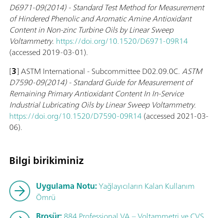
D6971-09(2014) - Standard Test Method for Measurement
of Hindered Phenolic and Aromatic Amine Antioxidant
Content in Non-zinc Turbine Oils by Linear Sweep
Voltammetry
.
https://doi.org/10.1520/D6971-09R14
(accessed 2019-03-01).
[
3
] ASTM International - Subcommittee D02.09.0C.
ASTM
D7590-09(2014) - Standard Guide for Measurement of
Remaining Primary Antioxidant Content In In-Service
Industrial Lubricating Oils by Linear Sweep Voltammetry
.
https://doi.org/10.1520/D7590-09R14
(accessed 2021-03-
06).
Bilgi birikiminiz
Uygulama Notu:
Yağlayıcıların Kalan Kullanım
Ömrü
Broşür:
884 Professional VA – Voltammetri ve CVS