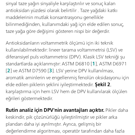
sinyal taze yağın sinyaliyle karşılaştırılır ve sonuç kalan
antioksidan yüzdesi olarak belirtilir . Taze yağdaki katkı
maddelerinin mutlak konsantrasyonu genellikle
bilinmediğinden, kullanımdaki yağ için elde edilen sonuç,
taze yağa göre değişimi gösteren nispi bir değerdir.
Antioksidanların voltammetrik ölçümü için iki teknik
kullanılabilmektedir: lineer tarama voltammetrisi (LSV) ve
diferansiyel puls voltammetrisi (DPV). Klasik LSV tekniği şu
standartlarda açıklanmıştır: ASTM D6810 [
1
], ASTM D6971
[
2
] ve ASTM D7590 [
3
]. LSV yerine DPV kullanılması,
aromatik aminlerin ve engellenmiş fenolün oksidasyonu için
elde edilen piklerin şeklini iyileştirmektedir.
Şekil 2
,
karşılaştırma için hem LSV hem de DPV kullanılarak ölçülen
eğrileri göstermektedir.
Rutin analiz için DPV'nin avantajları açıktır.
Pikler daha
keskindir, pik çözünürlüğü iyileştirilmiştir ve pikler arka
plandan daha iyi ayrılmıştır. Ayrıca, gelişmiş bir
değerlendirme algoritması, operatör tarafından daha fazla