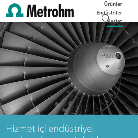
Ürünler
Endüstriler
Keşfet
Destek &
Servis
Hakkımızda
Kariyer
Hizmet içi endüstriyel