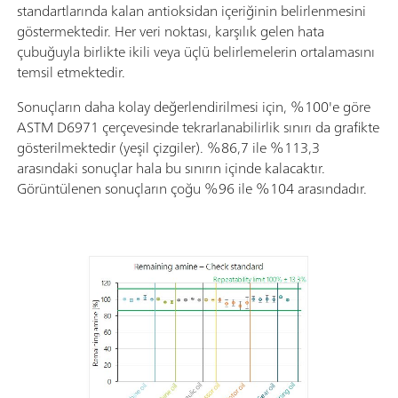
standartlarında kalan antioksidan içeriğinin belirlenmesini
göstermektedir. Her veri noktası, karşılık gelen hata
çubuğuyla birlikte ikili veya üçlü belirlemelerin ortalamasını
temsil etmektedir.
Sonuçların daha kolay değerlendirilmesi için, %100'e göre
ASTM D6971 çerçevesinde tekrarlanabilirlik sınırı da grafikte
gösterilmektedir (yeşil çizgiler). %86,7 ile %113,3
arasındaki sonuçlar hala bu sınırın içinde kalacaktır.
Görüntülenen sonuçların çoğu %96 ile %104 arasındadır.