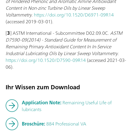
of Hindered Phenolic and Aromatic Amine Antioxidant
Content in Non-zinc Turbine Oils by Linear Sweep
Voltammetry
.
https://doi.org/10.1520/D6971-09R14
(accessed 2019-03-01).
[
3
] ASTM International - Subcommittee D02.09.0C.
ASTM
D7590-09(2014) - Standard Guide for Measurement of
Remaining Primary Antioxidant Content In In-Service
Industrial Lubricating Oils by Linear Sweep Voltammetry
.
https://doi.org/10.1520/D7590-09R14
(accessed 2021-03-
06).
Ihr Wissen zum Download
Application Note:
Remaining Useful Life of
lubricants
Broschüre:
884 Professional VA