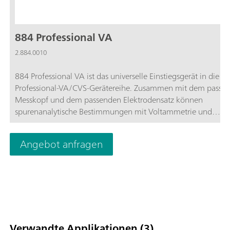
884 Professional VA
2.884.0010
884 Professional VA ist das universelle Einstiegsgerät in die
Professional-VA/CVS-Gerätereihe. Zusammen mit dem passe
Messkopf und dem passenden Elektrodensatz können
spurenanalytische Bestimmungen mit Voltammetrie und
Polarographie unter Verwendung der Multi-Mode-Elektrode p
der scTRACE Gold, der Bismut-Tropfenelektrode oder
Angebot anfragen
Bestimmungen von organischen Additiven in galvanischen B
mit «Cyclic Voltammetric Stripping» (CVS), «Cyclic Pulse
Voltammetric Stripping» (CPVS) und Chronopotentiometrie (
durchgeführt werden. Die bewährte Metrohm-Elektrodentech
Kombination mit einem leistungsfähigen
Potentiostaten/Galvanostaten und der extrem flexiblen viva-
Software eröffnet neue Perspektiven. Der Potentiostat mit
Verwandte Applikationen (3)
zertifiziertem Kalibrator justiert sich vor jeder Messung autom