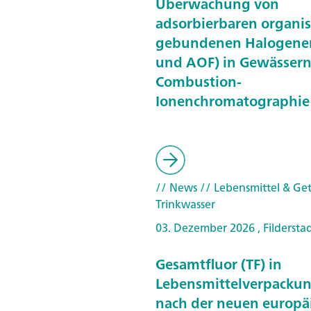
Überwachung von
adsorbierbaren organi
gebundenen Halogene
und AOF) in Gewässern
Combustion-
Ionenchromatographie 
// News
// Lebensmittel & Ge
Trinkwasser
03. Dezember 2026 , Fildersta
Gesamtfluor (TF) in
Lebensmittelverpacku
nach der neuen europä