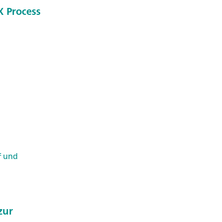
 Process
f und
zur