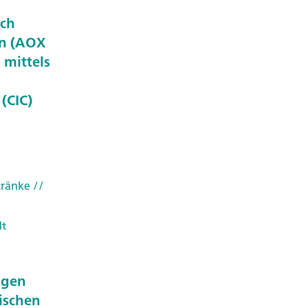
sch
n (AOX
 mittels
(CIC)
tränke
//
dt
ngen
ischen