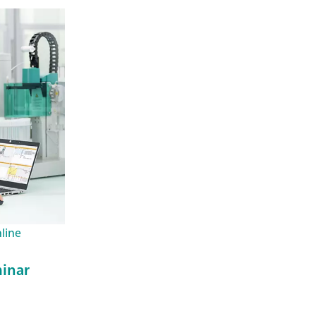
nline
inar