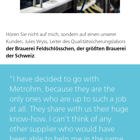
Hören Sie nicht auf mich, sondern auf einen unserer
Kunden, Jules Wyss, Leiter des Qualitätssicherungslabors
der Brauerei Feldschlösschen, der größten Brauerei
der Schweiz
.
I have decided to go with
Metrohm, because they are the
only ones who are up to such a job
at all. They share with us their huge
know-how. I can’t think of any
other supplier who would have
been able to help me in the same