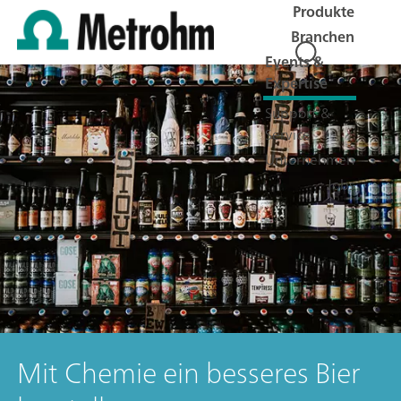
Produkte
Branchen
Events &
Expertise
Support &
Service
Unternehmen
Jobs
Mit Chemie ein besseres Bier