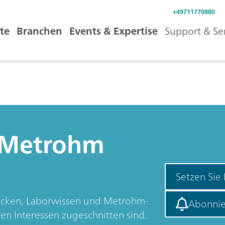
+49711770880
te
Branchen
Events & Expertise
Support & Se
 Metrohm
Setzen Sie
licken, Laborwissen und Metrohm-
Abonnie
hen Interessen zugeschnitten sind.