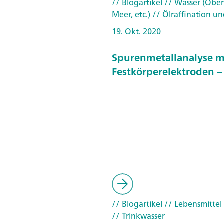
// Blogartikel
// Wasser (Ober
Meer, etc.)
// Ölraffination u
19. Okt. 2020
Spurenmetallanalyse m
Festkörperelektroden – 
// Blogartikel
// Lebensmittel
// Trinkwasser