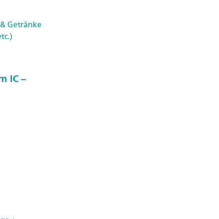
 & Getränke
tc.)
m IC –