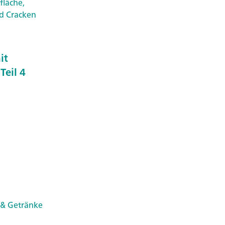
fläche,
nd Cracken
it
Teil 4
 & Getränke