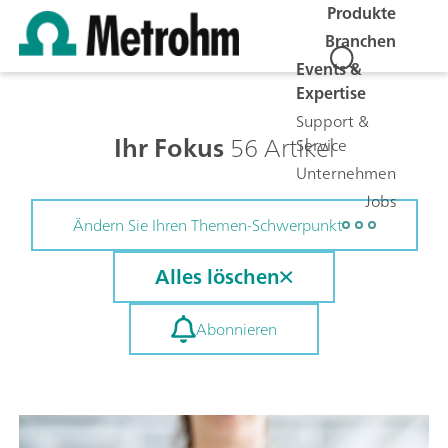
Produkte
Branchen
Events &
Expertise
Support &
Ihr Fokus
56 Artikel
Service
Unternehmen
Jobs
Ändern Sie Ihren Themen-Schwerpunkt
Alles löschen
Abonnieren