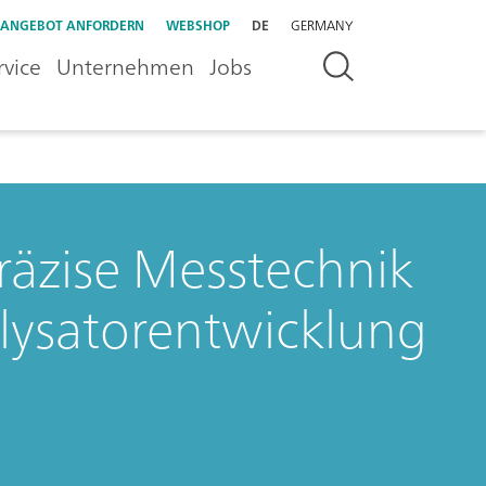
ANGEBOT ANFORDERN
WEBSHOP
DE
GERMANY
rvice
Unternehmen
Jobs
räzise Messtechnik
alysatorentwicklung