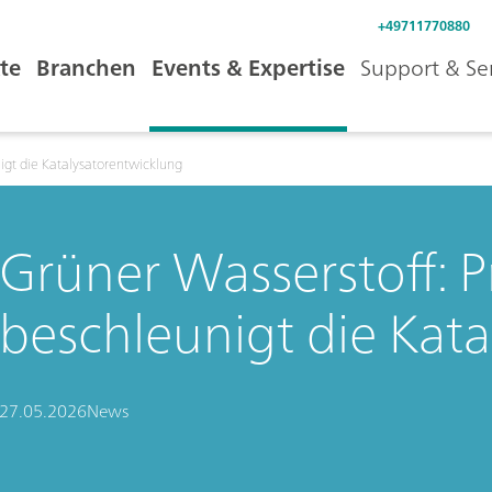
+49711770880
te
Branchen
Events & Expertise
Support & Se
igt die Katalysatorentwicklung
Grüner Wasserstoff: P
beschleunigt die Kat
27.05.2026
News