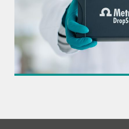
31. Juli 2026
Neuer μSTAT-i 1020s Potentiostat
// News
// Bildung und Forschung
//