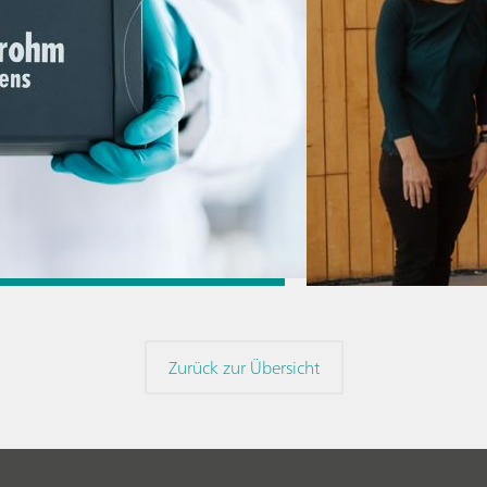
16. Okt. 2024
Metrohm Best Po
Zurück zur Übersicht
// News
// Elektroche