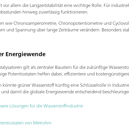
lt vor allem die Langzeitstabilität eine wichtige Rolle. Für indus
ebsstunden hinweg zuverlässig funktionieren.
n wie Chronoamperometrie, Chronopotentiometrie und Cyclovolt
rom und Spannung über lange Zeiträume verändern. Besonders stab
der Energiewende
alysatoren gilt als zentraler Baustein für die zukünftige Wasserst
ige Potentiostaten helfen dabei, effizientere und kostengünstiger
h könnte grüner Wasserstoff künftig eine Schlüsselrolle in Industri
und damit die globale Energiewende entscheidend beschleunige
sere Lösungen für die Wasserstoffindustrie
otentiostaten von Metrohm