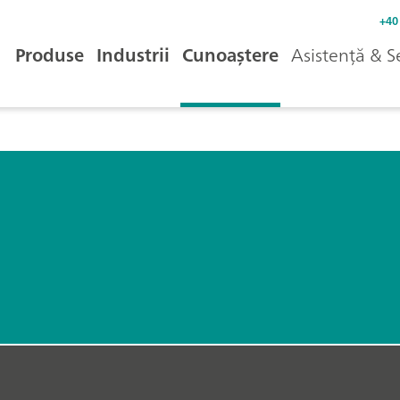
+40
Produse
Industrii
Cunoaștere
Asistență & S