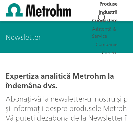
Produse
Industrii
Cunoaștere
Asistență &
Newsletter
Service
Companie
Cariere
Expertiza analitică Metrohm la
îndemâna dvs.
Abonați-vă la newsletter-ul nostru și prim
și informații despre produsele Metrohm, 
Vă puteți dezabona de la Newsletter în o