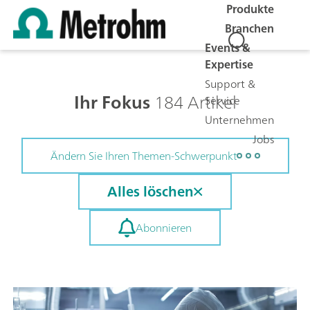
Produkte
Branchen
Events &
Expertise
Support &
Ihr Fokus
184 Artikel
Service
Unternehmen
Jobs
Ändern Sie Ihren Themen-Schwerpunkt
Alles löschen
Abonnieren