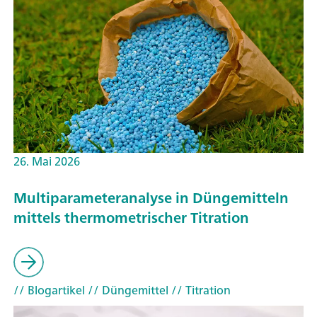
26. Mai 2026
Multiparameteranalyse in Düngemitteln
mittels thermometrischer Titration
// Blogartikel
// Düngemittel
// Titration