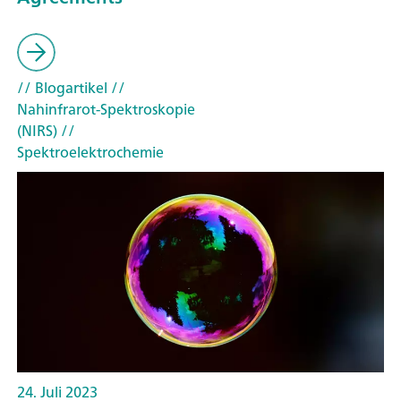
// Blogartikel
//
Nahinfrarot-Spektroskopie
(NIRS)
//
Spektroelektrochemie
24. Juli 2023