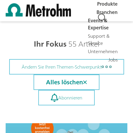
Produkte
Branchen
Events &
Expertise
Support &
Ihr Fokus
55 Artikel
Service
Unternehmen
Jobs
Ändern Sie Ihren Themen-Schwerpunkt
Alles löschen
Abonnieren