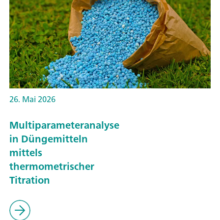
26. Mai 2026
Multiparameteranalyse
in Düngemitteln
mittels
thermometrischer
Titration