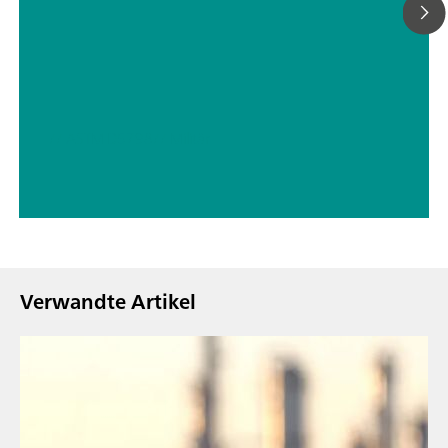
// ASTM D5798
// Militär
Verwandte Artikel