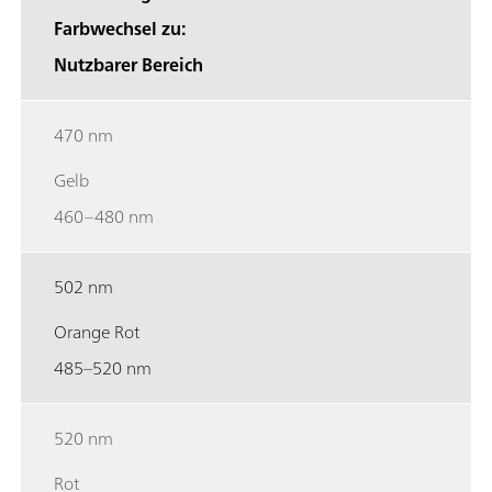
Farbwechsel zu:
Nutzbarer Bereich
470 nm
Gelb
460–480 nm
502 nm
Orange Rot
485–520 nm
520 nm
Rot