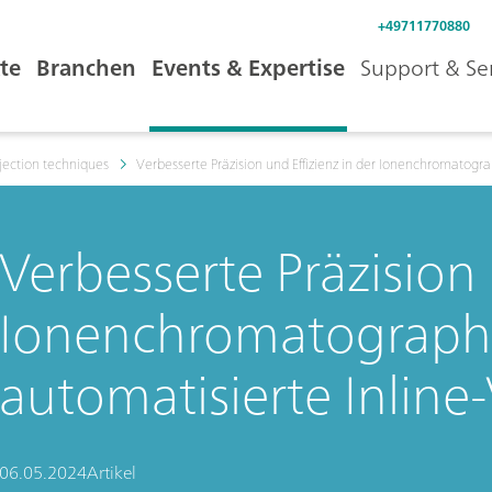
+49711770880
te
Branchen
Events & Expertise
Support & Se
njection techniques
Verbesserte Präzision und Effizienz in der Ionenchromatogr
Verbesserte Präzision 
Ionenchromatograph
automatisierte Inlin
06.05.2024
Artikel