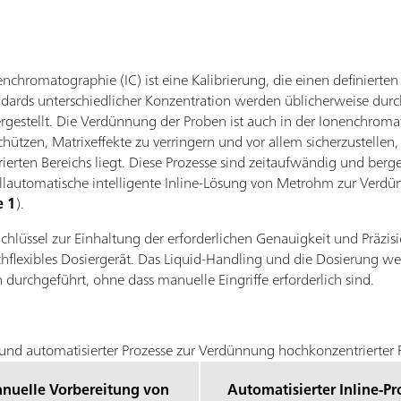
enchromatographie (IC) ist eine Kalibrierung, die einen definierte
tandards unterschiedlicher Konzentration werden üblicherweise d
rgestellt. Die Verdünnung der Proben ist auch in der Ionenchroma
hützen, Matrixeffekte zu verringern und vor allem sicherzustellen
rierten Bereichs liegt. Diese Prozesse sind zeitaufwändig und berg
llautomatische intelligente Inline-Lösung von Metrohm zur Verdü
e 1
).
Schlüssel zur Einhaltung der erforderlichen Genauigkeit und Präzi
hochflexibles Dosiergerät. Das Liquid-Handling und die Dosierung 
 durchgeführt, ohne dass manuelle Eingriffe erforderlich sind.
nd automatisierter Prozesse zur Verdünnung hochkonzentrierter P
nuelle Vorbereitung von
Automatisierter Inline-Pr