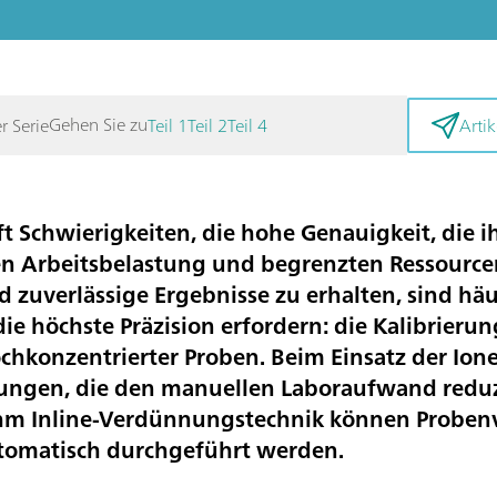
Gehen Sie zu
er Serie
Teil 1
Teil 2
Teil 4
Artik
t Schwierigkeiten, die hohe Genauigkeit, die ih
llen Arbeitsbelastung und begrenzten Ressource
 zuverlässige Ergebnisse zu erhalten, sind hä
die höchste Präzision erfordern: die Kalibrier
hkonzentrierter Proben. Beim Einsatz der Io
sungen, die den manuellen Laboraufwand reduzi
ohm Inline-Verdünnungstechnik können Probenv
tomatisch durchgeführt werden.