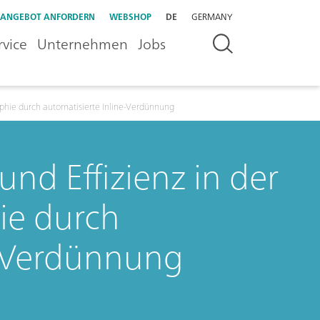
ANGEBOT ANFORDERN
WEBSHOP
DE
GERMANY
rvice
Unternehmen
Jobs
aphie durch automatisierte Inline-Verdünnung
und Effizienz in der
ie durch
e-Verdünnung