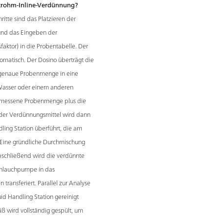
etrohm-Inline-Verdünnung?
ritte sind das Platzieren der
und das Eingeben der
ktor) in die Probentabelle. Der
matisch. Der Dosino überträgt die
e genaue Probenmenge in eine
 Wasser oder einem anderen
gemessene Probenmenge plus die
der Verdünnungsmittel wird dann
ling Station überführt, die am
. Eine gründliche Durchmischung
Abschließend wird die verdünnte
Schlauchpumpe in das
transferiert. Parallel zur Analyse
uid Handling Station gereinigt
ß wird vollständig gespült, um