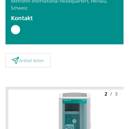
Metrohm International Headquarters, Herisau,
Schweiz
Kontakt
Artikel teilen
2
/
3