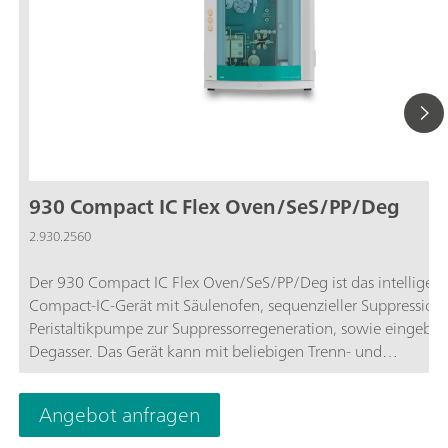
930 Compact IC Flex Oven/SeS/PP/Deg
2.930.2560
Der 930 Compact IC Flex Oven/SeS/PP/Deg ist das intelligent
Compact-IC-Gerät mit Säulenofen, sequenzieller Suppression
Peristaltikpumpe zur Suppressorregeneration, sowie eingeba
Degasser. Das Gerät kann mit beliebigen Trenn- und
Detektionsmethoden eingesetzt werden.Typische
Anwendungsgebiete:Anionen- oder Kationenbestimmungen 
Angebot anfragen
sequenzieller Suppression und Leitfähigkeitsdetektion;