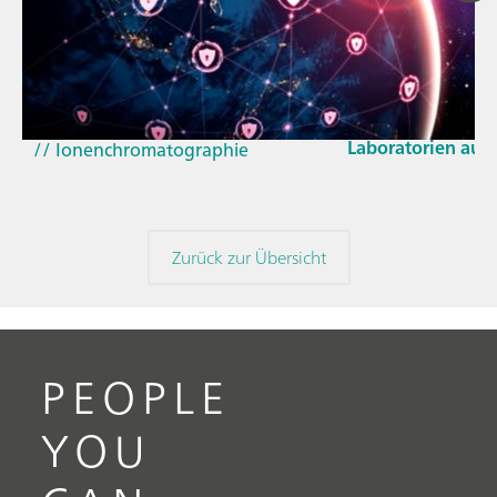
23. März 2026
// Blogartikel
Wie sich die aktu
// Nahinfrarot-Spektroskopie
und der EU-Cyber 
(NIRS)
Laboratorien aus
// Ionenchromatographie
Zurück zur Übersicht
PEOPLE
YOU