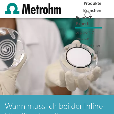
Produkte
Branchen
Events &
Expertise
Support &
Service
Unternehmen
Jobs
Wann muss ich bei der Inline-