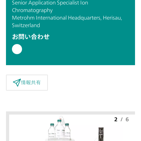
Senior Application Specialist Ion
Chromatography
Metrohm International Headquarters, Herisau,
Switzerland
お問い合わせ
情報共有
2
/
6