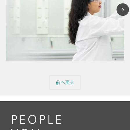
2
// 記事
【
// イオンクロマトグラフィ
ィ
// 一般知識
前へ戻る
PEOPLE