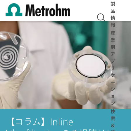
製
品
情
報
産
業
別
ア
プ
リ
ケ
ー
シ
ョ
ン
検
索
【コラム】Inline
＆