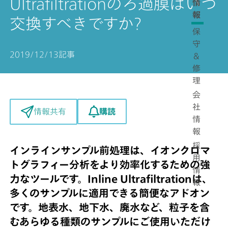
Ultrafiltrationのろ過膜はいつ
情
報
交換すべきですか?
保
守
2019/12/13
記事
＆
修
理
会
社
購読
情報共有
情
報
採
インラインサンプル前処理は、イオンクロマ
用
トグラフィー分析をより効率化するための強
情
力なツールです。Inline Ultrafiltrationは、
報
多くのサンプルに適用できる簡便なアドオン
です。地表水、地下水、廃水など、粒子を含
むあらゆる種類のサンプルにご使用いただけ