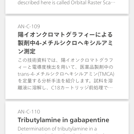
described here is called Orbital Raster Scan
(ORS). Experiments show the advantages of
ORS technology, using determination and
quantification of medicines as an example.
AN-C-109
It improves the reproducibility of the Raman
陽イオンクロマトグラフィーによる
signals from targeted, active,
製剤中4-メチルシクロヘキシルアミ
pharmaceutical ingredients (APIs) in
effervescent, cold medicines. Shorter
ン測定
analysis times and an improved, consistent
この技術資料では、陽イオンクロマトグラフ
assignment of spectra of the known
ィーと電導度検出を用いて、医薬品製剤中の
medicine with the help of a spectral library
trans-4-メチルシクロヘキシルアミン(TMCA)
are further advantages of ORS technology.
を定量する分析手法を紹介します。試料を溶
離液に溶解し、C18カートリッジ前処理で妨
害物質を除去したうえで、共存イオンと分離
しつつ微量アミン不純物を定量できる点を解
説します。
AN-C-110
Tributylamine in gabapentine
Determination of tributylamine in a