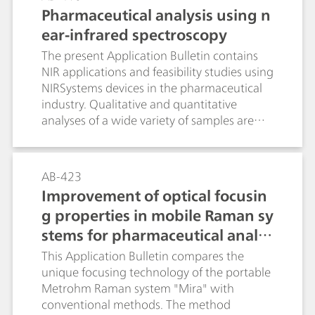
purposes. The resulting differences in the
Pharmaceutical analysis using n
absorption wavelengths of the OH-
ear-infrared spectroscopy
oscillation were correlated with the water
content determined by Karl Fischer titration
The present Application Bulletin contains
using the algorithm of multiple linear
NIR applications and feasibility studies using
regression (MLR).
NIRSystems devices in the pharmaceutical
industry. Qualitative and quantitative
analyses of a wide variety of samples are
part of this bulletin. Each application
describes the instrument that was originally
used for the analysis, as well as the system
AB-423
recommended for the analysis and the
Improvement of optical focusin
results that were achieved thereby.
g properties in mobile Raman sy
stems for pharmaceutical analys
is
This Application Bulletin compares the
unique focusing technology of the portable
Metrohm Raman system "Mira" with
conventional methods. The method