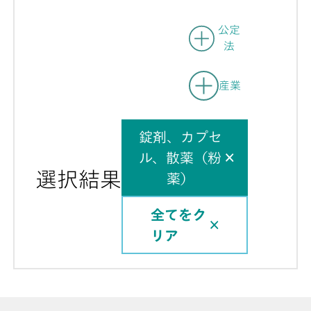
公定
法
産業
錠剤、カプセ
ル、散薬（粉
選択結果
薬）
全てをク
リア