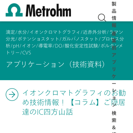
製
品
情
報
滴定/水分/イオンクロマトグラフィ/近赤外分析/ラマン
産
分光/ポテンショスタット/ガルバノスタット/プロセス分
業
析/pH/イオン/導電率/DO/酸化安定性試験/ボルタンメ
別
トリー/CVS
ア
プ
アプリケーション（技術資料）
リ
ケ
ー
シ
イオンクロマトグラフィのお勧
ョ
め技術情報！【コラム】ご隠居
ン
達のIC四方山話
検
索
＆