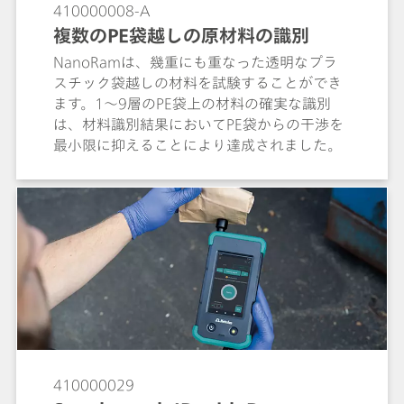
distinguishing different polymorphs.
410000008-A
Examples of portable Raman spectroscopy
複数のPE袋越しの原材料の識別
for identification of polymorphs and in
NanoRamは、幾重にも重なった透明なプラ
monitoring the polymorphic transiton of
スチック袋越しの材料を試験することができ
citric acid and its hydrated form are
ます。1～9層のPE袋上の材料の確実な識別
presented.
は、材料識別結果においてPE袋からの干渉を
最小限に抑えることにより達成されました。
410000029