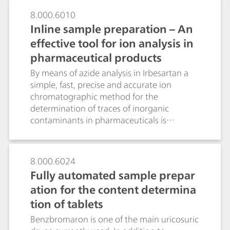
measures samples through thick packaging
8.000.6010
materials such as plastics, multilayer kraft
Inline sample preparation – An
paper sacks, and HDPE containers. A long
effective tool for ion analysis in
wavelength laser is used to suppress
fluorescence. The ID algorithm isolates the
pharmaceutical products
sample signature by subtracting that of the
By means of azide analysis in Irbesartan a
packaging material and compares that with
simple, fast, precise and accurate ion
library spectra to achieve identification.
chromatographic method for the
determination of traces of inorganic
contaminants in pharmaceuticals is
described. Traces of toxic azides in
pharmaceutical products can accurately be
determined in the sub-ppb range after
8.000.6024
Metrohm Inline Matrix Elimination using
Fully automated sample prepar
isocratic ion chromatography (IC) with
ation for the content determina
suppressed conductivity detection. While
the azide anions are retained on the
tion of tablets
preconcentration column, the interfering
Benzbromaron is one of the main uricosuric
pharmaceutical matrix is washed away by a