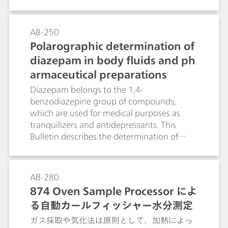
可能となります。分析の線形範囲も指定され
ています。ピドリキシンHCIの検出限界はおよ
そ 100 µg/L です。
AB-250
Polarographic determination of
diazepam in body fluids and ph
armaceutical preparations
Diazepam belongs to the 1,4-
benzodiazepine group of compounds,
which are used for medical purposes as
tranquilizers and antidepressants. This
Bulletin describes the determination of
diazepam in tablets and body fluids (blood,
serum, urine) by means of differential pulse
polarography. If a Britton-Robinson buffer
AB-280
pH = 2.8 with a methanol volume fraction
874 Oven Sample Processor によ
of 20% is used as the supporting electrolyte
る自動カールフィッシャー水分測定
then a pronounced reduction peak is
obtained at -0.73 V; this allows diazepam
ガス採取や気化法は原則として、加熱によっ