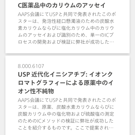
C医薬品中のカリウムのアッセイ
や、製薬出発物質から最終製剤 (FPPs)、体液
までも測定するためのUSP認可の標準メソッ
AAPS会議にてUSPと共同で発表されたこのポ
ドです。このポスターでは、いくつかの典型
スターは、発泡性経口懸濁液のための炭酸水
的な例が示されています。
素カリウムならびに塩化カリウム中のカリウ
ムのアッセイおよび識別のため、単一のICプ
ロセスの開発および検証に弊社が成功したこ
とを紹介するものです。最適化されたクロマ
トグラフィー条件は、発泡性経口懸濁液のた
めの炭酸水素カリウムおよび塩化カリウム中
8.000.6107
のマグネシウム、カルシウム、ナトリウム、
USP 近代化イニシアチブ: イオンク
およびアンモニウムなどといった、その他の
ロマトグラフィーによる原薬中のイ
陽イオン性の不純物にも用いることができま
す。アッセイおよび識別のための単一のクロ
オン性不純物
マトグラフィーメソッドは、QA/QCワークフ
AAPS会議にてUSPと共同で発表されたこのポ
ロー全体を簡易化します。
スターは、原薬、炭酸水素カリウムならびに
炭酸カリウム中の塩化物および硫酸塩の測定
のためのICメソッドの検証に弊社が成功した
ことを紹介するものです。ここで提案されて
いるICメソッドは、比濁法/目視比較メソッド