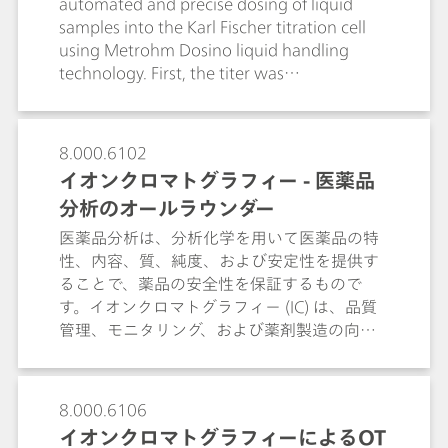
automated and precise dosing of liquid
samples into the Karl Fischer titration cell
using Metrohm Dosino liquid handling
technology. First, the titer was
automatically determined with ultrapure
water. The same dosing procedure proved
valuable for the automated water
8.000.6102
determination in highly viscous water-
イオンクロマトグラフィー - 医薬品
glycol fluids and low-boiling organic
分析のオールラウンダー
solvents such as n-pentane. Lastly, the
method copes with the labor-intensive and
医薬品分析は、分析化学を用いて医薬品の特
human error-prone suitability test
性、内容、質、純度、および安定性を提供す
stipulated in chapter 2.5.12 in the
ることで、薬品の安全性を保証するもので
European Pharmacopoeia.
す。イオンクロマトグラフィー (IC) は、品質
管理、モニタリング、および薬剤製造の向上
のためにUSP（米国薬局方）に準拠した幅広
い用途を提供します。非常に正確かつ汎用性
ある技術として、ICは多くの医薬アプリケー
8.000.6106
ションにおける要求を満たします。ICは、有
イオンクロマトグラフィーによるOT
効活性成分 (APIs)、賦形剤、不純物、水剤