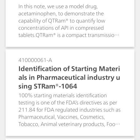
In this note, we use a model drug,
acetaminophen, to demonstrate the
capability of QTRam® to quantify low
concentrations of API in compressed
tablets.QTRam® is a compact transmission
Raman analyzer designed specifically for
content uniformity analysis of
pharmaceuticals in solid dosage forms.
410000061-A
Identification of Starting Materi
als in Pharmaceutical industry u
sing STRam®-1064
100% starting materials identification
testing is one of the FDA’s directives as per
211.84 for FDA regulated industries such as
Pharmaceutical, Vaccines, Cosmetics,
Tobacco, Animal veterinary products, Food,
etc. STRam®-1064 is a Raman analyzer
uniquely suited for this purpose. It