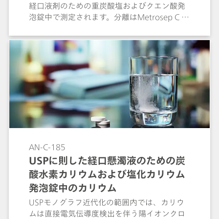
経口液剤のための重炭酸塩およびクエン酸発
泡錠中で測定されます。分離はMetrosep C 6
- 150/4.0カラム (L76) にて実施されます。全
ての認定基準を満たしています。「経口液剤
のための重炭酸塩およびクエン酸発泡剤中の
カリウムおよびナトリウムの測定」のための
USP41モノグラフは、炎光光度法によってカ
リウムのアッセイを行います。
AN-C-185
USPに則した経口懸濁液のための炭
酸水素カリウムおよび塩化カリウム
発泡錠中のカリウム
USPモノグラフ近代化の範囲内では、カリウ
ムは直接電気伝導度検出を伴う陽イオンクロ