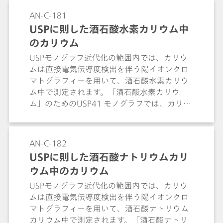
product 2-hydroxy-propyl-trimethyl
AN-C-181
ammonium (HPTA) and the standard
USPに則した酒石酸水素カリウム中
cations. Peak shape and resolution meet
のカリウム
the USP requirements for bethanechol.
USPモノグラフ近代化の範囲内では、カリウ
ムは直接電気伝導度検出を伴う陽イオンクロ
マトグラフィーを用いて、酒石酸水素カリウ
ム中で測定されます。「酒石酸水素カリウ
ム」のためのUSP41 モノグラフでは、カリウ
ムのアッセイにはまだ触れられていません。
分離はMetrosep C 6 - 150/4.0カラム (L76)
にて実施されます。カリウムのアッセイは、
AN-C-182
USPの定義に従って、市販の2つの製品を用い
USPに則した酒石酸ナトリウムカリ
て実施されます。全ての認定基準を満たして
ウム中のカリウム
います。
USPモノグラフ近代化の範囲内では、カリウ
ムは直接電気伝導度検出を伴う陽イオンクロ
マトグラフィーを用いて、酒石酸ナトリウム
カリウム中で測定されます。「酒石酸ナトリ