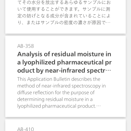
concentrations even below 0.05 µg/mL to
てその水分を放出するあらゆるサンプルにお
be determined in blood. The necessary
いて使用することができます。サンプルに測
sample preparation steps are also dealt
定の妨げとなる成分が含まれていることによ
with in this Bulletin.
り、またはサンプルの密度の濃さが原因で滴
定容器に流入させにくいか、まったく流入さ
せられないことによって、直接的な容量また
は電量によるカールフィッシャー滴定が不可
AB-358
能な場合には、気化法は不可欠です。既存の
Analysis of residual moisture in
Application Bulletinでは、食品工業やプラス
a lyophilized pharmaceutical pr
チック工業、ならびに薬品、石油化学のサン
プルを例に、気化技術とカールフィッシャー
oduct by near-infrared spectros
電量滴定による水分の自動測定について説明
copy (NIRS)
This Application Bulletin describes the
しています。
method of near-infrared spectroscopy in
diffuse reflection for the purpose of
determining residual moisture in a
lyophilized pharmaceutical product.
Numerous sample vials containing freeze-
dried pharmaceuticals were spiked with
varying amounts of water for calibration
AB-410