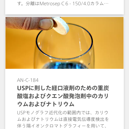
す。分離はMetrosep C 6 - 150/4.0カラム
(L76) にて実施されます。全ての認定基準を満
たしています。「経口懸濁液のための炭酸水
素カリウム発泡錠」のためのUSP41モノグラ
フは、原子吸光分析によりカリウムのアッセ
イを行います。
AN-C-184
USPに則した経口液剤のための重炭
酸塩およびクエン酸発泡剤中のカリ
ウムおよびナトリウム
USPモノグラフ近代化の範囲内では、カリウ
ムおよびナトリウムは直接電気伝導度検出を
伴う陽イオンクロマトグラフィーを用いて、