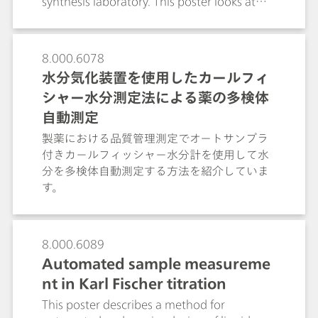
synthesis laboratory. This poster looks at
During amine determination, a rinsing
three typical liquid handling applications,
solution flushes the drug to waste. This
the synthesis of metal-organic compounds,
significantly shortens the analysis time and
the preparation of standards, and the
8.000.6078
improves sensitivity as well as selectivity.
determination of pharmaceutical
水分気化装置を使用したカールフィ
Besides the determination of
ingredients.
シャー水分測定法による薬の多検体
monomethylamine in Nebivolol
hydrochloride discussed here, the CCME
自動測定
technique is a promising tool for detecting
製薬における品質管理測定でオートサンプラ
further low-molecular-weight amines in a
付きカールフィッシャー水分計を使用して水
wide range of drugs.
分を多検体自動測定する方法を紹介していま
す。
8.000.6089
Automated sample measureme
nt in Karl Fischer titration
This poster describes a method for