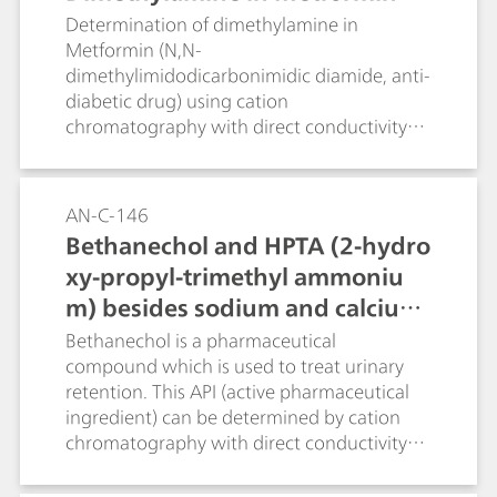
Determination of dimethylamine in
Metformin (N,N-
dimethylimidodicarbonimidic diamide, anti-
diabetic drug) using cation
chromatography with direct conductivity
detection.
AN-C-146
Bethanechol and HPTA (2-hydro
xy-propyl-trimethyl ammoniu
m) besides sodium and calcium
(Metrosep C 6 - 250/4.0)
Bethanechol is a pharmaceutical
compound which is used to treat urinary
retention. This API (active pharmaceutical
ingredient) can be determined by cation
chromatography with direct conductivity
detection. A good separation is achieved
between bethanechol and its degradation