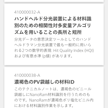
ットラインCUテストの代替メソッドとして調
査されてきました。迅速で非破壊的ですが、
410000032-A
透過近赤外分光法は化学的選択性が低く、試
ハンドヘルド分光装置による材料識
験環境の変化に敏感です。ケモメトリックモ
別のための相関性対多変量アルゴリ
デリングと組み合わせた透過ラマン分光装置
は、特に複数の成分を含む複雑な医薬製剤を
ズムを用いることの長所と短所
扱う場合に有用な、その高い化学的特異性に
分光データの意思決定ツールとしてのハンド
より、CUテストのための貴重な技術として速
ヘルドラマン分光装置で最も一般的に用いら
やかに台頭しつつあります。
れる2つの数学的表現: Hit Quality Index (HQI)
および有意水準 (p値) があります。
410000038-A
濃褐色のPV袋越しの材料ID
このテクニカルノートは、濃褐色のビニール
袋越しにNanoRam材料識別を行うためのも
のです。NanoRamが濃褐色ポリ塩化ビニル内
における材料識別作業を示します。