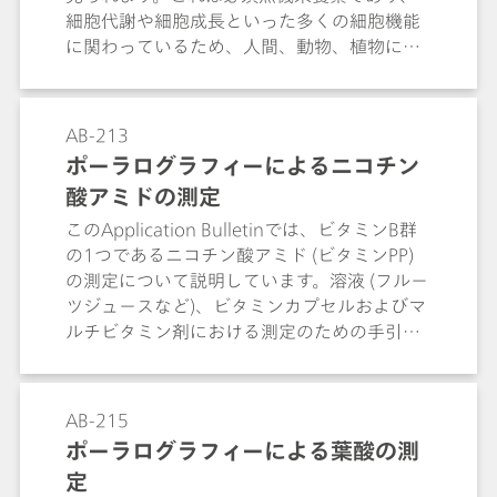
細胞代謝や細胞成長といった多くの細胞機能
に関わっているため、人間、動物、植物に重
要なものです。こういった理由から、カリウ
ムの欠乏、または大量摂取により引き起こさ
れ得る問題を抑えるため、食品や土壌中のカ
AB-213
リウム含有量を明示できるようにすることは
ポーラログラフィーによるニコチン
重要です。この文書では、イオン選択性電極
酸アミドの測定
を用いた炎光光度メソッドおよび直接測定、
または標準添加技術に対する代替法について
このApplication Bulletinでは、ビタミンB群
説明しています。複合カリウムイオン選択性
の1つであるニコチン酸アミド (ビタミンPP)
電極 (ISE) を用いた様々なマトリックスにおけ
の測定について説明しています。溶液 (フルー
るいくつかのカリウムの測定について、ここ
ツジュースなど)、ビタミンカプセルおよびマ
で紹介されています。加えて、最良の測定実
ルチビタミン剤における測定のための手引き
務のための一般的なヒントや秘訣、コツが挙
が示されています。測定の直線性の範囲も指
げられています。
定されています。ニコチン酸アミドの検出限
界はおよそ 50 μg/L です。
AB-215
ポーラログラフィーによる葉酸の測
定