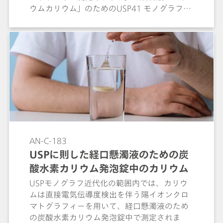
ウムカリウム」のためのUSP41 モノグラフで
は、カリウムのアッセイにはまだ触れられて
いません。分離はMetrosep C 6 - 150/4.0カ
ラム (L76) にて実施されます。カリウムのア
ッセイは、USPの定義に従って、市販の2つの
製品を用いて実施されます。全ての認定基準
を満たしています。
AN-C-183
USPに則した経口懸濁液のための炭
酸水素カリウム発泡錠中のカリウム
USPモノグラフ近代化の範囲内では、カリウ
ムは直接電気伝導度検出を伴う陽イオンクロ
マトグラフィーを用いて、経口懸濁液のため
の炭酸水素カリウム発泡錠中で測定されま