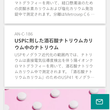
マトグラフィーを用いて、経口懸濁液のため
の炭酸水素カリウムおよび塩化カリウム発泡
錠中で測定されます。分離はMetrosep C 6 -
150/4.0カラム (L76) にて実施されます。全て
の認定基準を満たしています。「経口懸濁液
のための炭酸水素カリウムおよび塩化カリウ
AN-C-186
ム発泡錠」のためのUSP41モノグラフは、原
USPに則した酒石酸ナトリウムカリ
子吸光分光法によりカリウムのアッセイを行
ウム中のナトリウム
います。
USPモノグラフ近代化の範囲内では、ナトリ
ウムは直接電気伝導度検出を伴う陽イオンク
ロマトグラフィーを用いて、酒石酸ナトリウ
ムカリウム中で測定されます。「酒石酸ナト
リウムカリウム」のためのUSP41 モノグラフ
では、ナトリウムのアッセイにはまだ触れら
れていません。分離はMetrosep C 6 -
150/4.0カラム (L76) にて実施されます。カリ
ウムのアッセイは、USPの定義に従って、市
販の2つの製品を用いて実施されます。全ての