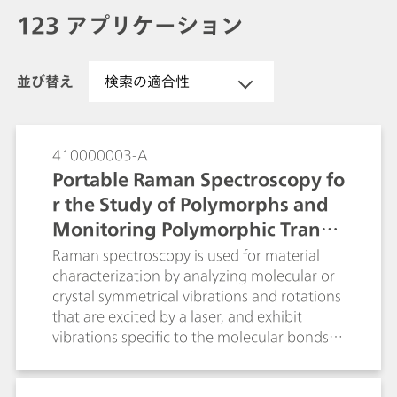
123 アプリケーション
並び替え
検索の適合性
410000003-A
Portable Raman Spectroscopy fo
r the Study of Polymorphs and
Monitoring Polymorphic Transit
ions
Raman spectroscopy is used for material
characterization by analyzing molecular or
crystal symmetrical vibrations and rotations
that are excited by a laser, and exhibit
vibrations specific to the molecular bonds
and crystal arrangements in the molecules.
Raman technology is a valuable tool in