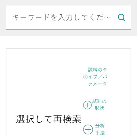
試料のタ
イプ／パ
ラメータ
試料の
形状
選択して再検索
分析
手法