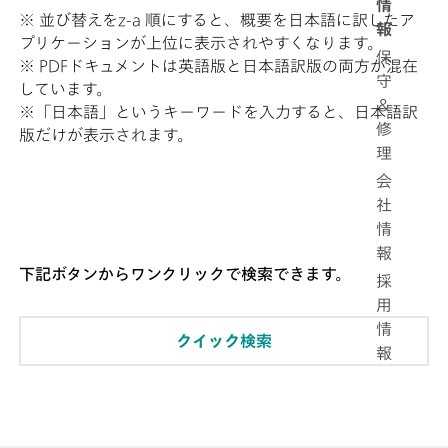
情
※ 並び替えをz-a 順にすると、概要を日本語に訳したア
報
プリケーションが上位に表示されやすくなります。
保
※ PDFドキュメントは英語版と日本語訳版の両方が混在
守
しています。
＆
※「日本語」というキーワードを入力すると、日本語訳
修
版だけが表示されます。
理
会
社
情
報
下記ボタンからワンクリックで検索できます。
採
用
情
クイック検索
報