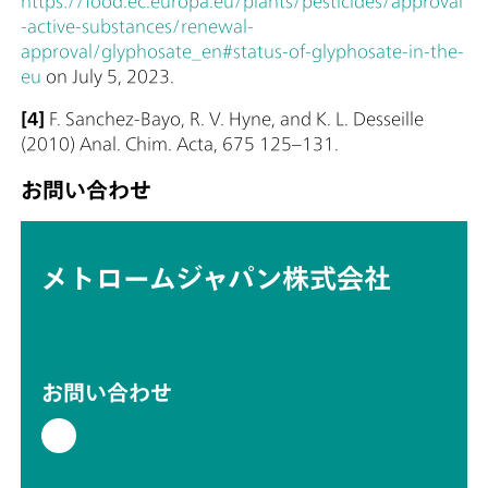
https://food.ec.europa.eu/plants/pesticides/approval
-active-substances/renewal-
approval/glyphosate_en#status-of-glyphosate-in-the-
eu
on July 5, 2023.
[4]
F. Sanchez-Bayo, R. V. Hyne, and K. L. Desseille
(2010) Anal. Chim. Acta, 675 125–131.
お問い合わせ
メトロームジャパン株式会社
お問い合わせ