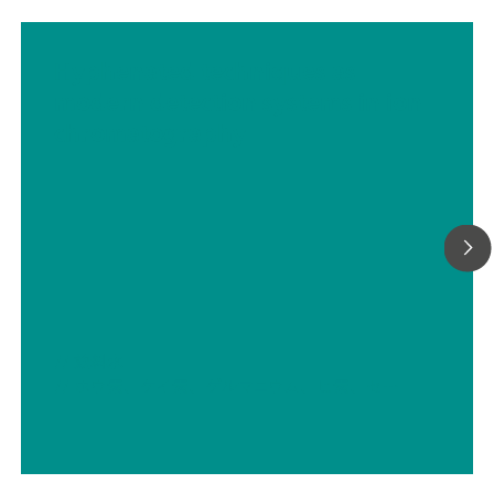
Hyphenated techniques as
modern detection systems in ion
chromatography
// 飲料水
// ホウ素、ケイ素、ゲルマニウム、ヒ素、セレン、アンチモン、テルル