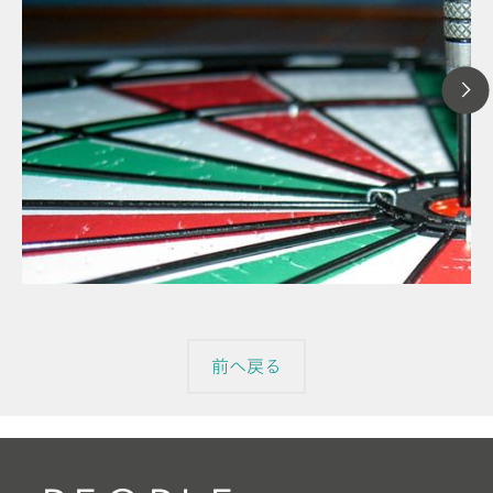
2024年8月
【コラム】M
// 記事
サンプルハ
// 食品＆飲料
適化
// イオンクロマトグラフィ
前へ戻る