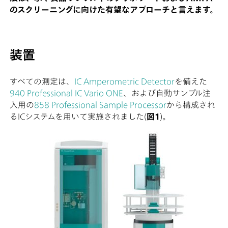
のスクリーニングに向けた有望なアプローチと言えます。
装置
すべての測定は、
IC Amperometric Detector
を備えた
940 Professional IC Vario ONE
、および自動サンプル注
入用の
858 Professional Sample Processor
から構成され
るICシステムを用いて実施されました(
図1
)。