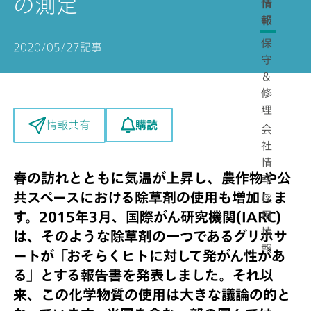
の測定
情
報
保
2020/05/27
記事
守
＆
修
理
購読
情報共有
会
社
情
春の訪れとともに気温が上昇し、農作物や公
報
共スペースにおける除草剤の使用も増加しま
採
用
す。2015年3月、国際がん研究機関(IARC)
情
は、そのような除草剤の一つであるグリホサ
報
ートが「おそらくヒトに対して発がん性があ
る」とする報告書を発表しました。それ以
来、この化学物質の使用は大きな議論の的と