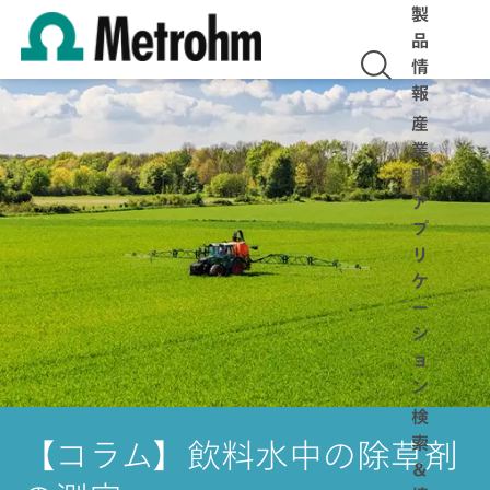
製
品
情
報
産
業
別
ア
プ
リ
ケ
ー
シ
ョ
ン
検
索
【コラム】飲料水中の除草剤
＆