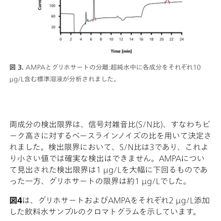
図 3.
AMPAとグリホサートの分離:超純水中に各成分をそれぞれ10
µg/L含む標準溶液が分析されました。
両成分の検出限界は、信号対雑音比(S/N比)、すなわちピ
ーク高さに対するベースラインノイズの比を用いて決定さ
れました。検出限界において、S/N比は3であり、これよ
り小さい値では確実な検出はできません。AMPAについ
て見出された検出限界は1 µg/Lを大幅に下回るものであ
った一方、グリホサートの限界は約1 µg/Lでした。
図4
は、グリホサートおよびAMPAをそれぞれ2 µg/L添加
した飲料水サンプルのクロマトグラムを示しています。