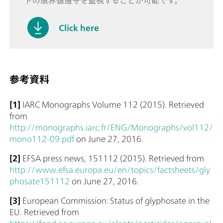
トの限界値遵守を監視することが可能です。
Click here
参考資料
[1]
IARC Monographs Volume 112 (2015). Retrieved
from
http://monographs.iarc.fr/ENG/Monographs/vol112/
mono112-09.pdf
on June 27, 2016.
[2]
EFSA press news, 151112 (2015). Retrieved from
http://www.efsa.europa.eu/en/topics/factsheets/gly
phosate151112
on June 27, 2016.
[3]
European Commission: Status of glyphosate in the
EU. Retrieved from