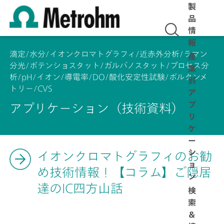
製
品
情
報
滴定/水分/イオンクロマトグラフィ/近赤外分析/ラマン
産
分光/ポテンショスタット/ガルバノスタット/プロセス分
業
析/pH/イオン/導電率/DO/酸化安定性試験/ボルタンメ
別
トリー/CVS
ア
プ
アプリケーション（技術資料）
リ
ケ
ー
シ
イオンクロマトグラフィのお勧
ョ
め技術情報！【コラム】ご隠居
ン
達のIC四方山話
検
索
＆