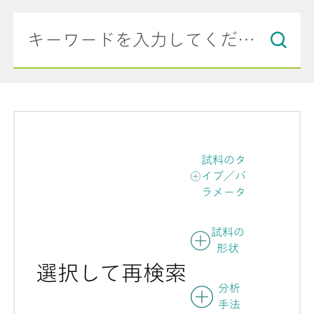
試料のタ
イプ／パ
ラメータ
試料の
形状
選択して再検索
分析
手法