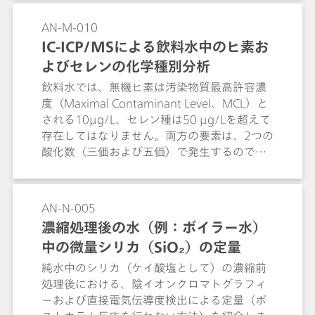
presence of sodium and potassium ions.
Nitric acid is determined by subtracting the
AN-M-010
equivalence concentrations of
IC-ICP/MSによる飲料水中のヒ素お
hexafluorosilic acid and hydrofluoric acid
よびセレンの化学種別分析
from the total acid concentration.
飲料水では、無機ヒ素は汚染物質最高許容濃
度（Maximal Contaminant Level、MCL）と
される10µg/L、セレン種は50 µg/Lを超えて
存在してはなりません。両方の要素は、2つの
酸化数（三価および五価）で発生するので、
ICP/MS検出前に分離工程が必要となります。
このApplication Noteでは、両方のヒ素（亜
ヒ酸塩とヒ酸塩）およびセレン種（亜セレン
AN-N-005
酸塩とセレン酸塩）の同時測定について説明
濃縮処理後の水（例：ボイラー水）
します。分離は、カラムMetrosep Dual 3 -
中の微量シリカ（SiO₂）の定量
100/4.0にて行われます。
純水中のシリカ（ケイ酸塩として）の濃縮前
処理後における、陰イオンクロマトグラフィ
ーおよび直接電気伝導度検出による定量（ポ