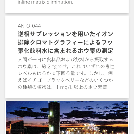
inline matrix elimination.
AN-O-044
逆相サプレッションを用いたイオン
排除クロマトグラフィーによるフッ
素化飲料水に含まれるホウ素の測定
人間が一日に食料品および飲料から摂取する
ホウ素は、約 2 ㎎ です。これはいずれの毒性
レベルもはるかに下回る量です。しかし、例
えばイチゴ、ブラックベリーなどのいくつか
の種類の植物は、1 mg/L 以上のホウ素濃度
に非常に敏感です。海水に4～5.5 mg/L のホ
ウ素が含まれていれば、他のイオンとともに
余剰ホウ素を取り除くために淡水化が必要で
す。この application では、逆相サプレッショ
ン後に電気伝導度検出とイオン排除クロマト
グラフィーを使用した、ホウ素 (ホウ酸塩とし