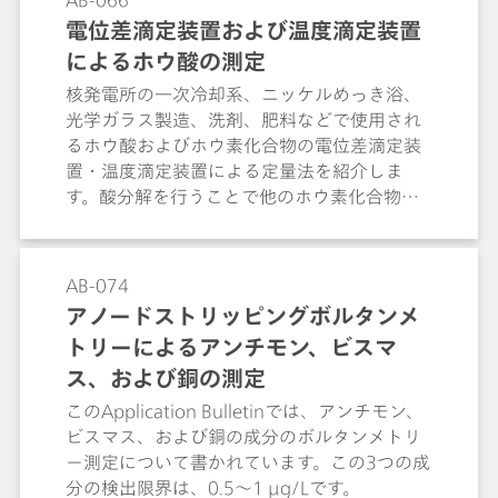
AB-066
電位差滴定装置および温度滴定装置
によるホウ酸の測定
核発電所の一次冷却系、ニッケルめっき浴、
光学ガラス製造、洗剤、肥料などで使用され
るホウ酸およびホウ素化合物の電位差滴定装
置・温度滴定装置による定量法を紹介しま
す。酸分解を行うことで他のホウ素化合物に
も適用できます。
AB-074
アノードストリッピングボルタンメ
トリーによるアンチモン、ビスマ
ス、および銅の測定
このApplication Bulletinでは、アンチモン、
ビスマス、および銅の成分のボルタンメトリ
ー測定について書かれています。この3つの成
分の検出限界は、0.5～1 µg/Lです。