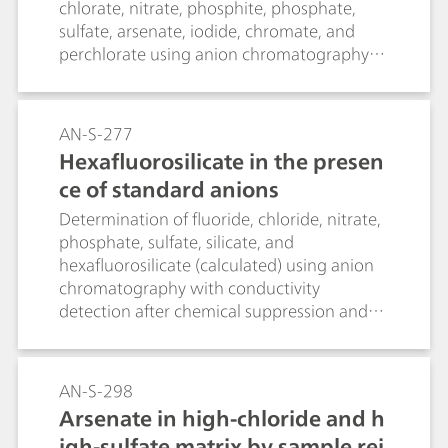
chlorate, nitrate, phosphite, phosphate,
sulfate, arsenate, iodide, chromate, and
perchlorate using anion chromatography
with conductivity detection after gradient
elution and chemical suppression.
AN-S-277
Hexafluorosilicate in the presen
ce of standard anions
Determination of fluoride, chloride, nitrate,
phosphate, sulfate, silicate, and
hexafluorosilicate (calculated) using anion
chromatography with conductivity
detection after chemical suppression and
subsequent UV/VIS detection with post-
column reaction (see AN U-48).
Hexafluorosilicate is hydrolyzed into
AN-S-298
fluoride and silicate. Both anion
Arsenate in high-chloride and h
concentrations can be used for the
igh-sulfate matrix by sample rei