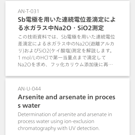
プレッサと相性が良いです。両方の測定に
は、サプレッサを切り替えることによって行
AN-T-031
えます。
Sb電極を用いた連続電位差滴定によ
る水ガラス中Na2O・SiO2測定
この技術資料では、Sb電極を用いた連続電位
差滴定による水ガラス中のNa2O(遊離アルカ
リ)およびSiO2(ケイ酸塩)測定を解説します。
1 mol/LのHClで第一当量点まで滴定して
Na2Oを求め、フッ化カリウム添加後に再度
滴定してSiO2を求める手法や、Na2O
9.53%、SiO2 30.00%という測定結果を紹介
します。
AN-U-044
Arsenite and arsenate in proces
s water
Determination of arsenite and arsenate in
process water using ion-exclusion
chromatography with UV detection.