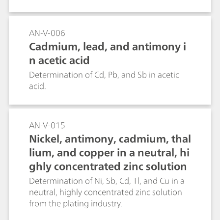
ケールを形成しやすい傾向があります。それ
ゆえ、冷却剤中のシリカの濃度を知ることは
重要です。UV/VIS検出およびPCRを伴うイオ
AN-V-006
ンクロマトグラフィーにより、遊離ケイ酸塩
Cadmium, lead, and antimony i
量および総ケイ酸塩量の両方を測定すること
n acetic acid
ができます。超純水でのサンプルの希釈、な
らびに直接注入により、遊離ケイ酸塩の濃度
Determination of Cd, Pb, and Sb in acetic
が導き出されます。総ケイ酸塩量は、アルカ
acid.
リ性溶離液でのサンプル希釈による非結晶シ
リカの加水分解、ならびに分析前の反応時間
(例えば4時間など) 後の注入の後に測定されま
AN-V-015
す。
Nickel, antimony, cadmium, thal
lium, and copper in a neutral, hi
ghly concentrated zinc solution
Determination of Ni, Sb, Cd, Tl, and Cu in a
neutral, highly concentrated zinc solution
from the plating industry.