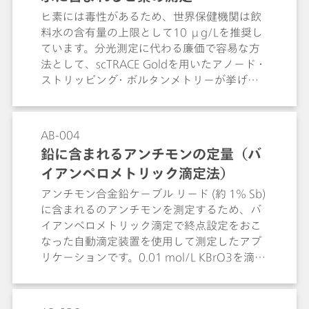
120 °C. The variable reactor geometry
ヒ素には毒性があるため、世界保健機関は飲
allows to adjust the reactor residence time
料水の含有量の上限として10 μg/Lを推奨し
of the reactants according to derivatization
ています。分光測定に代わる廉価で容易な方
kinetics. The flexibility of the reactor is
法として、scTRACE Goldを用いたアノード・
demonstrated by optimizing four
ストリッピング・ボルタンメトリーが挙げら
widespread post-column techniques: the
れます。
relatively slow ninhydrin reaction with
amino acids and the fast derivatizations of
AB-004
silicate, bromate and chromate(VI).
鉛に含まれるアンチモンの定量（バ
イアンペロメトリック滴定法）
アンチモン合金鉛ケーブル リード (約 1% Sb)
に含まれるのアンチモンを測定するため、バ
イアンペロメトリック滴定で終点設定をおこ
なった自動滴定装置を使用して測定したアプ
リケーションです。0.01 mol/L KBrO3を滴定
試薬として使用します。