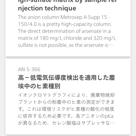
calculation of the SiF62- concentration.
njection technique
The anion column Metrosep A Supp 15 -
150/4.0 is a pretty high-capacity column.
The direct determination of arsenate in a
matrix of 180 mg/L chloride and 320 mg/L
sulfate is not possible, as the arsenate is
hardly detectable under the sulfate peak
tail. Sample reinjection cuts off the majority
of the matrix and therefore allows an
AN-S-366
accurate determination of the arsenate.
高－低電気伝導度検出を適用した塵
埃中のヒ素種別
イオンクロマトグラフィにより、廃棄物焼却
プラントからの粉塵中のヒ素の測定ができま
す。これは環境リスクがヒ素種の酸化の程度
に依存するため必要です。各アニオンのpKa
が異なるため、セレン酸塩はサプレッサなし
の伝導度検出器が必要ですが、ヒ素酸塩はサ