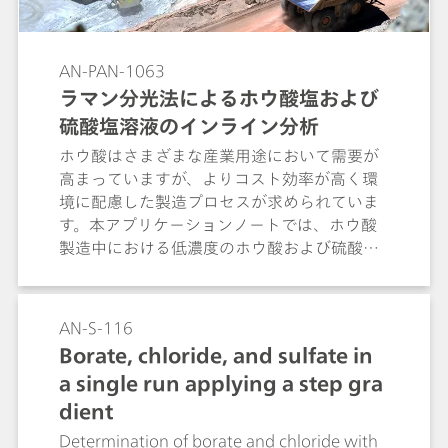
AN-PAN-1063
ラマン分光法によるホウ酸塩および
硫酸塩溶液のインライン分析
ホウ酸はさまざまな産業用途において需要が
高まっていますが、よりコスト効率が高く環
境に配慮した製造プロセスが求められていま
す。本アプリケーションノートでは、ホウ酸
製造中における低濃度のホウ酸および硫酸ナ
トリウム溶液（100 mg/L未満）の測定にお
いて、ラマンプロセスアナライザー
（PTRam）の性能を評価した結果をご紹介し
AN-S-116
ます。
Borate, chloride, and sulfate in
a single run applying a step gra
dient
Determination of borate and chloride with