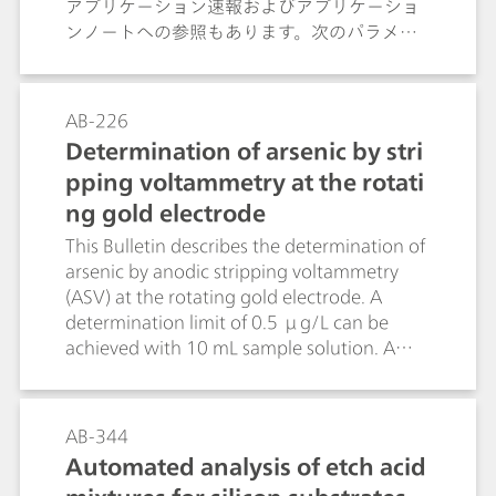
アプリケーション速報およびアプリケーショ
ンノートへの参照もあります。次のパラメー
タが処理されます：電気伝導率、pH値、フッ
化物、アンモニウムおよびケルダール窒素、
イオンクロマトグラフィーによる陰イオンお
AB-226
よび陽イオン、ボルタンメトリーによる重金
Determination of arsenic by stri
属、化学酸素需要（COD）、水の硬度、遊離
pping voltammetry at the rotati
塩素も他のいくつかの水の成分として。
ng gold electrode
This Bulletin describes the determination of
arsenic by anodic stripping voltammetry
(ASV) at the rotating gold electrode. A
determination limit of 0.5 μg/L can be
achieved with 10 mL sample solution. A
differentiation between the As(III)
concentration and the total arsenic
concentration can be made by appropriate
AB-344
selection of the deposition potential. The
Automated analysis of etch acid
analyses are performed with a special gold