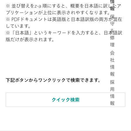
情
※ 並び替えをz-a 順にすると、概要を日本語に訳したア
報
プリケーションが上位に表示されやすくなります。
保
※ PDFドキュメントは英語版と日本語訳版の両方が混在
守
しています。
＆
※「日本語」というキーワードを入力すると、日本語訳
修
版だけが表示されます。
理
会
社
情
報
下記ボタンからワンクリックで検索できます。
採
用
情
クイック検索
報