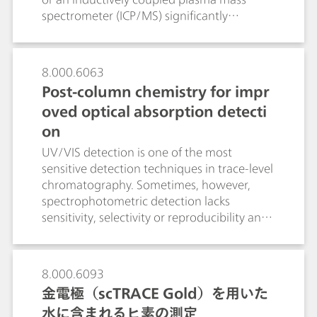
spectrometer (ICP/MS) significantly
increases sensitivity while simultaneously
reducing possible matrix interference to the
absolute minimum. By means of IC/MS
8.000.6063
several oxyhalides such as bromate and
Post-column chemistry for impr
perchlorate can be detected in the sub-ppb
oved optical absorption detecti
range. Additionally, organic acids can be
precisely quantified through mass-based
on
determination even in the presence of high
UV/VIS detection is one of the most
salt matrices. By means of IC-ICP/MS
sensitive detection techniques in trace-level
different valence states of the potentially
chromatography. Sometimes, however,
hazardous chromium, arsenic and selenium
spectrophotometric detection lacks
in the form of inorganic and organic species
sensitivity, selectivity or reproducibility and
can be sensitively and unambiguously
chemical derivatizations are required. By
identified in one single run.
using Metrohm`s rugged and versatile
flow-through reactor, single- or multi-step
8.000.6093
derivatizations can be done fully
金電極（scTRACE Gold）を用いた
automatically, in either pre- or post-column
水に含まれるヒ素の測定
mode at any temperature between 25…