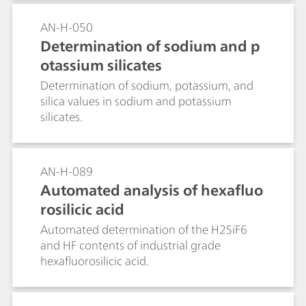
mol/L to determine the HF content. For
the limit of detection for As(total) is 0.9
freshly made up mixtures of HNO3 and HF
µg/L, for As(III) it is 0.3 µg/L.
AN-H-050
containing no H2SiF6, a linked two-titration
Determination of sodium and p
sequence is employed. Results from the two
otassium silicates
determinations are used by tiamoTM to
yield individual results for HNO3, HF and
Determination of sodium, potassium, and
H2SiF6.
silica values in sodium and potassium
silicates.
AN-H-089
Automated analysis of hexafluo
rosilicic acid
Automated determination of the H2SiF6
and HF contents of industrial grade
hexafluorosilicic acid.