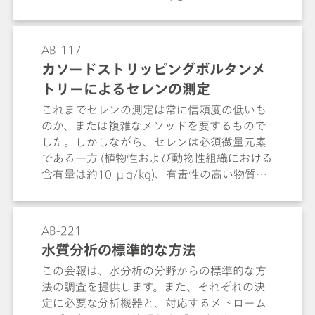
AB-117
カソードストリッピングボルタンメ
トリーによるセレンの測定
これまでセレンの測定は常に信頼度の低いも
のか、または複雑なメソッドを要するもので
した。しかしながら、セレンは必須微量元素
である一方 (植物性および動物性組織における
含有量は約10 μg/kg)、有毒性の高い物質で
もあるため (閾値0.1 mg/m3)、ミクロ範囲に
おける測定を網羅することは大変重要です。
カソードストリッピングボルタンメトリー
AB-221
(CSV) により、ρ(Se(IV)) = 0.3 μg/L までに
水質分析の標準的な方法
至る質量濃度を測定することが可能となりま
この会報は、水分析の分野からの標準的な方
す。
法の調査を提供します。また、それぞれの決
定に必要な分析機器と、対応するメトローム