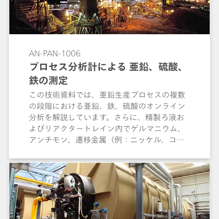
て) の測定について記述しています。このメソ
ッドは十分なフッ化物/ホウ酸塩の分離を得る
ために最適化されています。
AN-PAN-1006
プロセス分析計による 亜鉛、硫酸、
鉄の測定
この技術資料では、亜鉛生産プロセスの複数
の段階における亜鉛、鉄、硫酸のオンライン
分析を解説しています。さらに、精製ろ液お
よびリアクタートレイン内でゲルマニウム、
アンチモン、遷移金属（例：ニッケル、コバ
ルト、銅、カドミウム、アンチモン）の微量
（< 50 µg/L）の正確な測定が可能です。