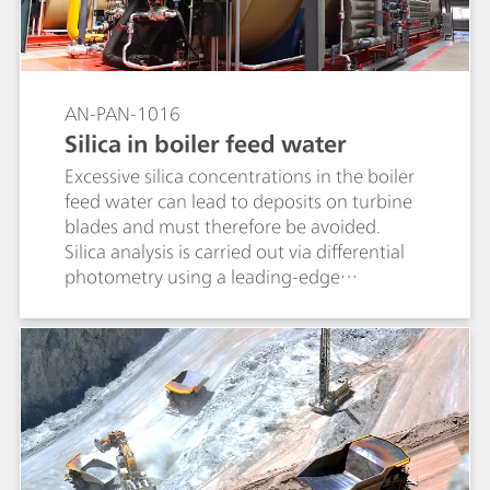
AN-PAN-1016
Silica in boiler feed water
Excessive silica concentrations in the boiler
feed water can lead to deposits on turbine
blades and must therefore be avoided.
Silica analysis is carried out via differential
photometry using a leading-edge
technology thermostatic cuvette module
for non-sample contact at the detector.
Typical concentration ranges for silica are
0–50 ppb and 0–1 ppm or higher.