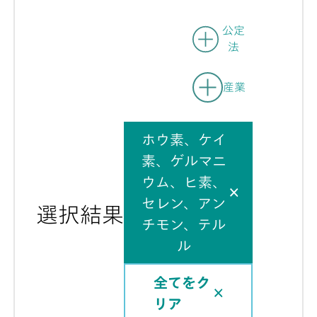
公定
法
産業
ホウ素、ケイ
素、ゲルマニ
ウム、ヒ素、
セレン、アン
選択結果
チモン、テル
ル
全てをク
リア