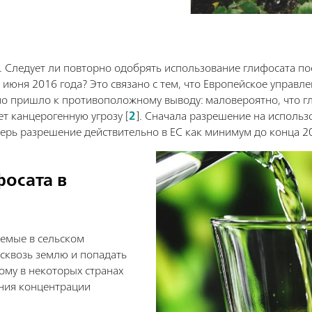
 Следует ли повторно одобрять использование глифосата по
 июня 2016 года? Это связано с тем, что Европейское управл
но пришло к противоположному выводу: маловероятно, что г
т канцерогенную угрозу [
2
]. Сначала разрешение на исполь
перь разрешение действительно в ЕС как минимум до конца 20
осата в
уемые в сельском
 сквозь землю и попадать
ому в некоторых странах
ния концентрации