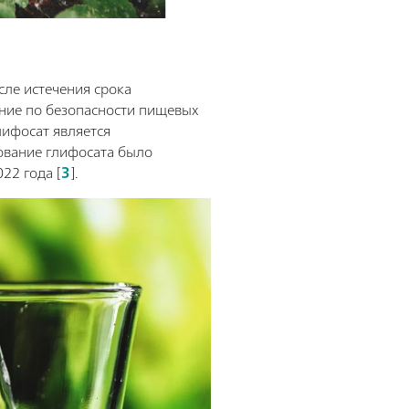
сле истечения срока
ение по безопасности пищевых
лифосат является
зование глифосата было
22 года [
3
].