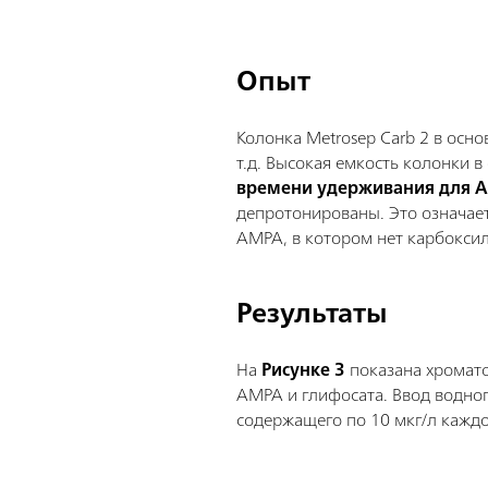
Опыт
Колонка Metrosep Carb 2 в осн
т.д. Высокая емкость колонки 
времени удерживания для А
депротонированы. Это означает,
AMPA, в котором нет карбоксил
Результаты
На
Рисунке 3
показана хромат
AMPA и глифосата. Ввод водног
содержащего по 10 мкг/л каждо