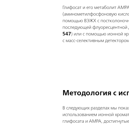
Глифосат и его метаболит AMP
(аминометилфосфоновую кисло
помощью ВЭЖХ с постколоночн
последующей флуоресцентной д
547
) или с помощью ионной х
с масс-селективным детектором
Методология с и
В следующих разделах мы покаж
использованием ионной хрома
глифосата и AMPA, достигнутые