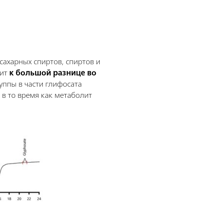
сахарных спиртов, спиртов и
дит
к большой разнице во
уппы в части глифосата
 в то время как метаболит