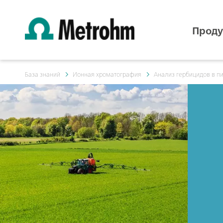
Проду
База знаний
Ионная хроматография
Анализ гербицидов в п