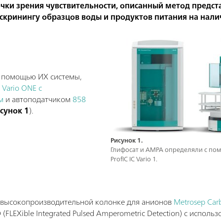
очки зрения чувствительности, описанный метод предст
кринингу образцов воды и продуктов питания на нали
с помощью ИХ системы,
C Vario ONE
с
м
и автоподатчиком
858
сунок 1
).
Рисунок 1.
Глифосат и AMPA определяли с по
ProfIC IC Vario 1.
 высокопроизводительной колонке для анионов
Metrosep Car
(FLEXible Integrated Pulsed Amperometric Detection) с исполь