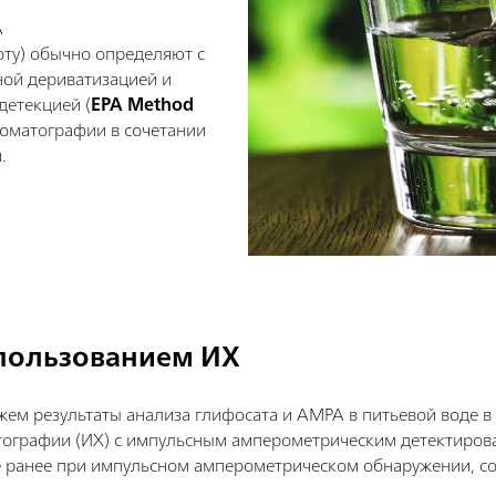
A
ту) обычно определяют с
ой дериватизацией и
етекцией (
EPA Method
роматографии в сочетании
.
спользованием ИХ
ем результаты анализа глифосата и AMPA в питьевой воде в 
тографии (ИХ) с импульсным амперометрическим детектиров
 ранее при импульсном амперометрическом обнаружении, сос