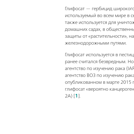
Глифосат — гербицид широкого
используемый во всем мире в с
также используется для уничто
домашних садах, в общественны
защиты от «растительности», н
железнодорожными путями.
Глифосат используется в пестиц
ранее считался безвредным. Н
агентство по изучению рака (I
агентство ВОЗ по изучению рака
опубликованном в марте 2015 г
глифосат «вероятно канцероген
2А) [
1
].