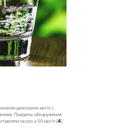
низком диапазоне мкг/л с
анием. Пределы обнаружения
тавляли около ≥ 50 мкг/л [
4
].