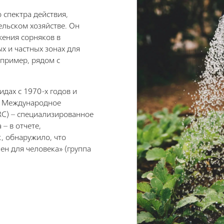
 спектра действия,
ельском хозяйстве. Он
жения сорняков в
х и частных зонах для
апример, рядом с
идах с 1970-х годов и
о Международное
ARC) – специализированное
 – в отчете,
., обнаружило, что
ен для человека» (группа