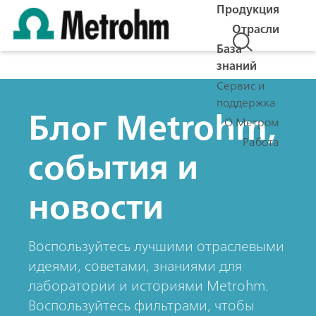
Продукция
Отрасли
База
знаний
Сервис и
поддержка
Блог Metrohm,
О Метром
Работа
события и
новости
Воспользуйтесь лучшими отраслевыми
идеями, советами, знаниями для
лаборатории и историями Metrohm.
Воспользуйтесь фильтрами, чтобы