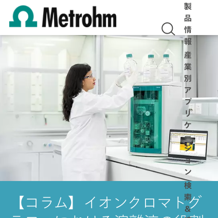
製
品
情
報
産
業
別
ア
プ
リ
ケ
ー
シ
ョ
ン
検
索
【コラム】イオンクロマトグ
＆