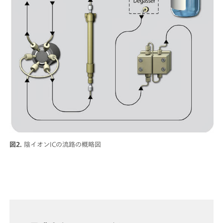
図2.
陰イオンICの流路の概略図