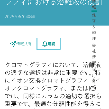
ラフィにおける溶離液の役割
情
報
保
2025/06/04
記事
守
＆
修
理
購読
情報共有
会
社
情
報
クロマトグラフィにおいて、溶離液
採
の適切な選択は非常に重要です。特
用
にイオン交換クロマトグラフィ（イ
情
報
オンクロマトグラフィ、またはIC）
では、同様にカラムの適切な選択も
重要です。最適な分離性能を得るに