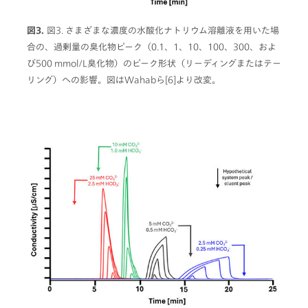
図3.
図3. さまざまな濃度の水酸化ナトリウム溶離液を用いた場
合の、過剰量の臭化物ピーク（0.1、1、10、100、300、およ
び500 mmol/L臭化物）のピーク形状（リーディングまたはテー
リング）への影響。図はWahabら[6]より改変。