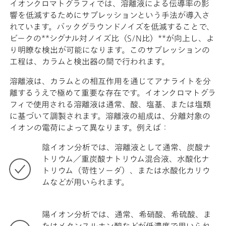
イオンクロマトグラフィでは、溶離液による伝導率の影
響を低減するためにサプレッションという手法が導入さ
れています。バックグラウンドノイズを低減することで、
ピークの**シグナル対ノイズ比（S/N比）**が向上し、よ
り明瞭な検出が可能になります。このサプレッションの
工程は、カラムと検出器の間で行われます。
溶離液は、カラムとの相互作用を通じてアナライトを分
離するうえで極めて重要な存在です。イオンクロマトグラ
フィで使用される溶離液は通常、酸、塩基、または塩類
に基づいて調製されます。溶離液の組成は、分離対象の
イオンの電荷によって異なります。例えば：
陰イオン分析では、溶離液として通常、炭酸ナ
トリウム／重炭酸ナトリウム混合液、水酸化ナ
トリウム（苛性ソーダ）、または水酸化カリウ
ムなどが用いられます。
陽イオン分析では、通常、希硝酸、希硫酸、ま