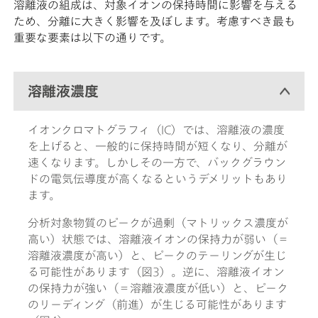
溶離液の組成は、対象イオンの保持時間に影響を与える
ため、分離に大きく影響を及ぼします。考慮すべき最も
重要な要素は以下の通りです。
溶離液濃度
イオンクロマトグラフィ（IC）では、溶離液の濃度
を上げると、一般的に保持時間が短くなり、分離が
速くなります。しかしその一方で、バックグラウン
ドの電気伝導度が高くなるというデメリットもあり
ます。
分析対象物質のピークが過剰（マトリックス濃度が
高い）状態では、溶離液イオンの保持力が弱い（＝
溶離液濃度が高い）と、ピークのテーリングが生じ
る可能性があります（図3）。逆に、溶離液イオン
の保持力が強い（＝溶離液濃度が低い）と、ピーク
のリーディング（前進）が生じる可能性があります