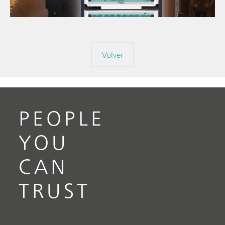
Analyzer
// Alimentación y bebidas
Volver
PEOPLE
YOU
CAN
TRUST