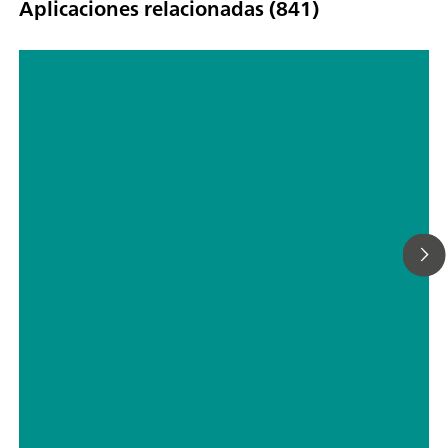
Aplicaciones relacionadas (841)
Técnicas combinadas como sistemas
de detección modernos en la
cromatografía iónica
// Agua potable
// Boro, silicio, germanio, arsénico, selenio, antimonio, telurio