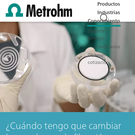
Productos
Industrias
Conocimiento
Soporte y
Servicio
Conózcanos
Obtener
cotización
¿Cuándo tengo que cambiar