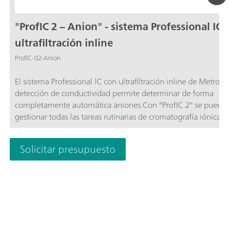
"ProfIC 2 – Anion" - sistema Professional IC 
ultrafiltración inline
ProfIC-02-Anion
El sistema Professional IC con ultrafiltración inline de Metrohm y
detección de conductividad permite determinar de forma
completamente automática aniones.Con "ProfIC 2" se puede
gestionar todas las tareas rutinarias de cromatografía iónica d
forma segura. Es fácil de manejar y excepcionalmente
fiable. Esquema
Solicitar presupuesto