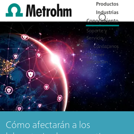
Productos
Industrias
Conocimiento
Soporte y
Servicio
Conózcanos
Obtener
cotización
Cómo afectarán a los