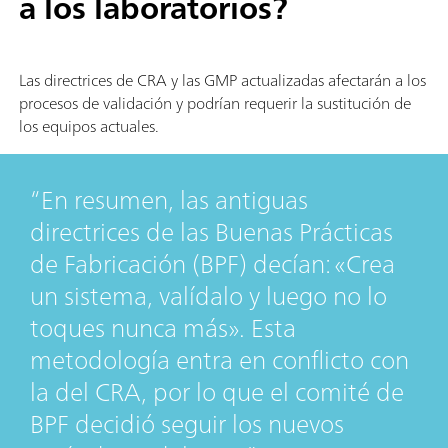
a los laboratorios?
Las directrices de CRA y las GMP actualizadas afectarán a los
procesos de validación y podrían requerir la sustitución de
los equipos actuales.
En resumen, las antiguas
directrices de las Buenas Prácticas
de Fabricación (BPF) decían: «Crea
un sistema, valídalo y luego no lo
toques nunca más». Esta
metodología entra en conflicto con
la del CRA, por lo que el comité de
BPF decidió seguir los nuevos