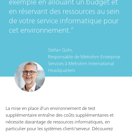
exemple en allouant un budget et
en réservant des ressources au sein
de votre service informatique pour
cet environnement.
Stefan Gohr,
Responsable de Metrohm Enterprise
Services
à
Metrohm International
Headquarters
La mise en place d'un environnement de test
supplémentaire entraîne des coûts supplémentaires et
nécessite davantage de ressources informatiques, en
particulier pour les systèmes client/serveur. Découvrez