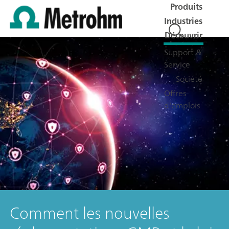
Produits
Industries
Découvrir
Support &
Service
Société
Offres
d'emplois
Comment les nouvelles