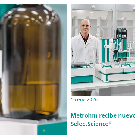
15 ene 2026
Metrohm recibe nuevos
SelectScience®