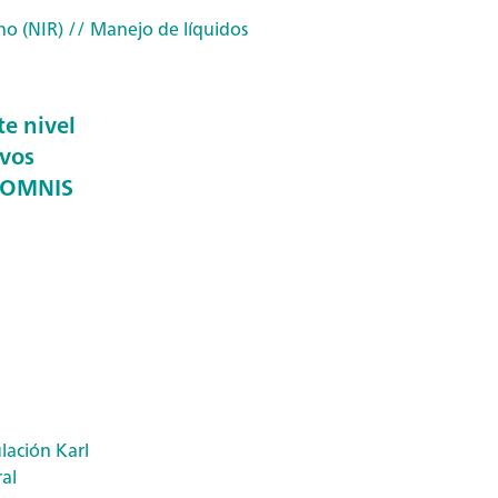
no (NIR)
// Manejo de líquidos
te nivel
ivos
 OMNIS
lación Karl
al