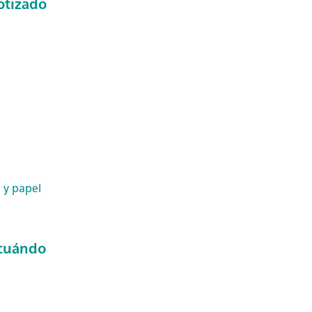
otizado
 y papel
: cuándo