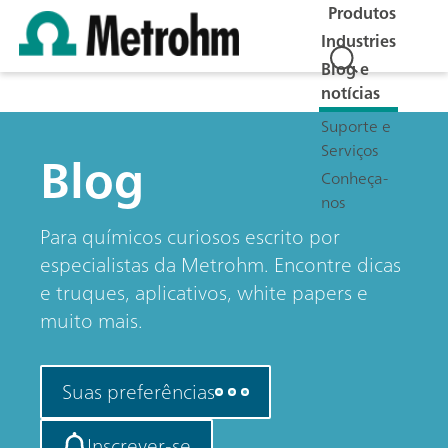
Produtos
Industries
Blog e
notícias
Suporte e
Serviços
Blog
Conheça-
nos
Para químicos curiosos escrito por
especialistas da Metrohm. Encontre dicas
e truques, aplicativos, white papers e
muito mais.
Suas preferências
Inscrever-se