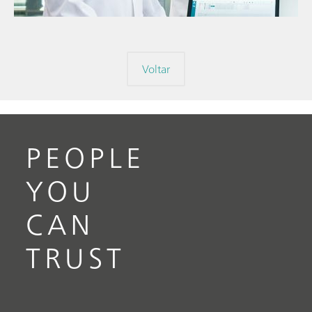
análise fa
// Titulação
Voltar
PEOPLE
YOU
CAN
TRUST