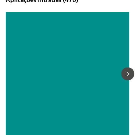
Titrimetric analyses of biofuels
// ASTM D5798
// Militares