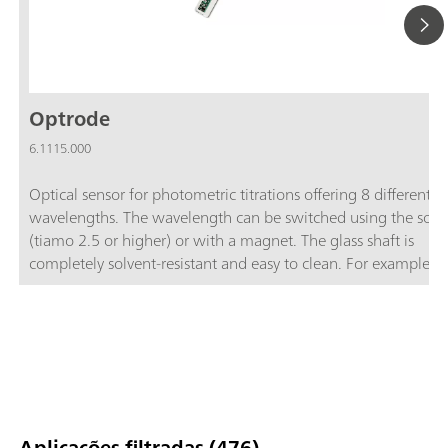
Optrode
6.1115.000
Optical sensor for photometric titrations offering 8 different
wavelengths. The wavelength can be switched using the soft
(tiamo 2.5 or higher) or with a magnet. The glass shaft is
completely solvent-resistant and easy to clean. For example, t
space-saving sensor is suitable for:Non-aqueous titrations in
accordance with USP or EP; Determinations of carboxyl end g
TAN/TBN in accordance with ASTM D974; Sulfate determinat
Fe, Al, Ca in cement; Water hardness; Chondroitin sulfate in
accordance with USP; The sensor is not suitable for determina
of concentrations via measurement of color intensity (colorime
Aplicações filtradas (476)