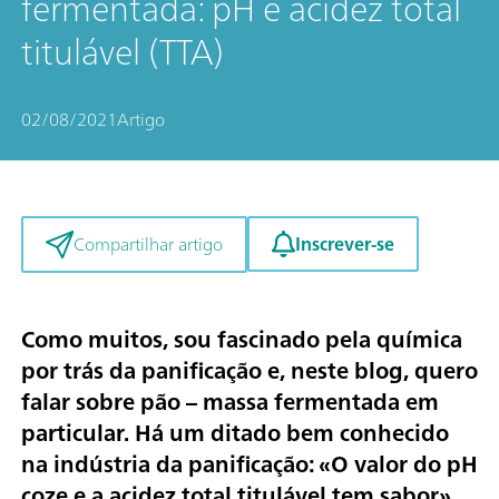
fermentada: pH e acidez total
titulável (TTA)
02/08/2021
Artigo
Inscrever-se
Compartilhar artigo
Como muitos, sou fascinado pela química
por trás da panificação e, neste blog, quero
falar sobre pão – massa fermentada em
particular. Há um ditado bem conhecido
na indústria da panificação: «
O valor do pH
coze e a acidez total titulável tem sabor
».