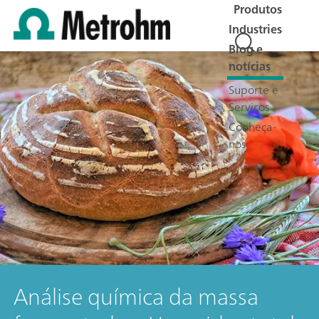
Produtos
Industries
Blog e
notícias
Suporte e
Serviços
Conheça-
nos
Análise química da massa