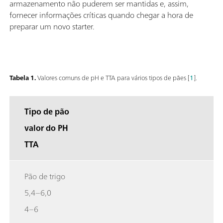
armazenamento não puderem ser mantidas e, assim,
fornecer informações críticas quando chegar a hora de
preparar um novo starter.
Tabela 1.
Valores comuns de pH e TTA para vários tipos de pães [
1
].
Tipo de pão
valor do PH
TTA
Pão de trigo
5,4–6,0
4–6