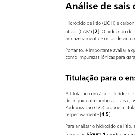
Análise de sais
Hidróxido de lítio (LiOH) e carbona
ativos (CAM) [
2
]. O hidróxido de
armazenamento e ciclos de vida m
Portanto, é importante avaliar a qu
como impurezas iônicas para gara
Titulação para o ens
A titulação com ácido clorídrico é
distinguir entre ambos os sais e, 
Padronização (ISO) propõe a titul
respectivamente [
4
,
5
].
Para analisar o hidróxido de lítio
formadas.
Figura 1
mostra os res