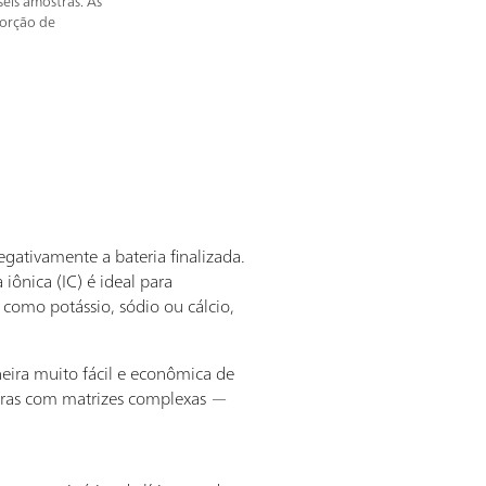
seis amostras. As
sorção de
gativamente a bateria finalizada.
 iônica (IC) é ideal para
 como potássio, sódio ou cálcio,
eira muito fácil e econômica de
stras com matrizes complexas —