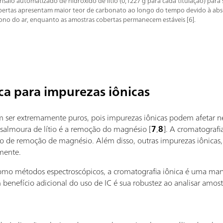
saio automatizado de hidróxido de lítio (0,1227 g para cada titulação) para 
bertas apresentam maior teor de carbonato ao longo do tempo devido à ab
ono do ar, enquanto as amostras cobertas permanecem estáveis [6].
ca para impurezas iônicas
vem ser extremamente puros, pois impurezas iônicas podem afetar ne
salmoura de lítio é a remoção do magnésio [
7
,
8
]. A cromatografia
so de remoção de magnésio. Além disso, outras impurezas iônicas,
mente.
 como métodos espectroscópicos, a cromatografia iônica é uma man
 benefício adicional do uso de IC é sua robustez ao analisar amo