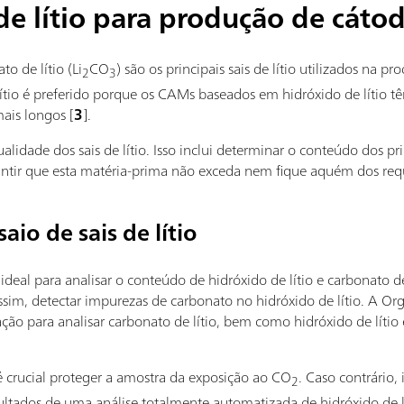
 de lítio para produção de cáto
to de lítio (Li
CO
) são os principais sais de lítio utilizados na p
2
3
 lítio é preferido porque os CAMs baseados em hidróxido de lítio 
ais longos [
3
].
alidade dos sais de lítio. Isso inclui determinar o conteúdo dos pri
ntir que esta matéria-prima não exceda nem fique aquém dos requi
aio de sais de lítio
 ideal para analisar o conteúdo de hidróxido de lítio e carbonato 
assim, detectar impurezas de carbonato no hidróxido de lítio. A Or
ação para analisar carbonato de lítio, bem como hidróxido de lítio
, é crucial proteger a amostra da exposição ao CO
. Caso contrário
2
ultados de uma análise totalmente automatizada de hidróxido de lí