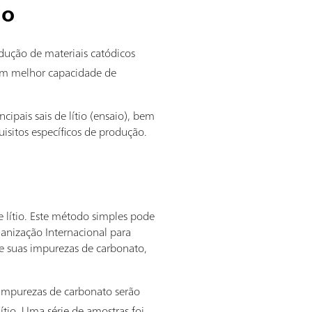
do
rodução de materiais catódicos
têm melhor capacidade de
ncipais sais de lítio (ensaio), bem
sitos específicos de produção.
de lítio. Este método simples pode
ganização Internacional para
 e suas impurezas de carbonato,
, impurezas de carbonato serão
tio. Uma série de amostras foi