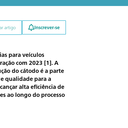
Inscrever-se
r artigo
ias para veículos
aração com 2023 [
1
]. A
ução do cátodo é a parte
e qualidade para a
ançar alta eficiência de
tes ao longo do processo