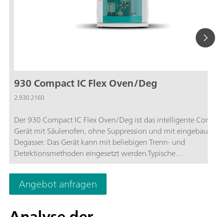
930 Compact IC Flex Oven/Deg
2.930.2160
Der 930 Compact IC Flex Oven/Deg ist das intelligente Comp
Gerät mit Säulenofen, ohne Suppression und mit eingebaut
Degasser. Das Gerät kann mit beliebigen Trenn- und
Detektionsmethoden eingesetzt werden.Typische
Anwendungsgebiete:Anionen- und Kationenbestimmungen 
Suppression mit Leitfähigkeitsdetektion; Einfache Anwendu
Angebot anfragen
mit UV/VIS- oder amperometrischer Detektion;
Analyse der