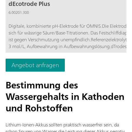
dEcotrode Plus
6.00201.300
Digitale, kombinierte pH-Elektrode für OMNIS.Die Elektrode 
sich für wässrige Säure/Base-Titrationen. Das Festschliffdiap
ist gegen Verschmutzung unempfindlich.Referenzelektrolyt: c
3 mol/L, Aufbewahrung in Aufbewahrungslösung.dTrodes k
an OMNIS Titratoren verwendet werden.
Angebot anfragen
Bestimmung des
Wassergehalts in Kathoden
und Rohstoffen
Lithium-Ionen-Akkus sollten praktisch wasserfrei sein, da
schon Spuren von Wasser die Leistung dieser Akkus negativ