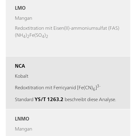
LMO
Mangan
Redoxtitration mit Eisen(II)-ammoniumsulfat (FAS)
(NH
)
Fe(SO
)
4
2
4
2
NCA
Kobalt
3-
Redoxtitration mit Ferricyanid [Fe(CN)
]
6
Standard
YS/T 1263.2
beschreibt diese Analyse.
LNMO
Mangan