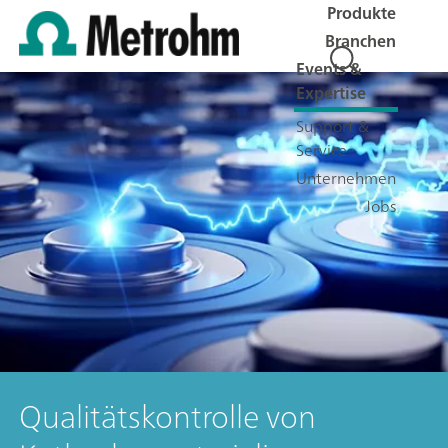
Produkte
Branchen
Events &
Expertise
Support &
Service
Unternehmen
Jobs
Qualitätskontrolle von