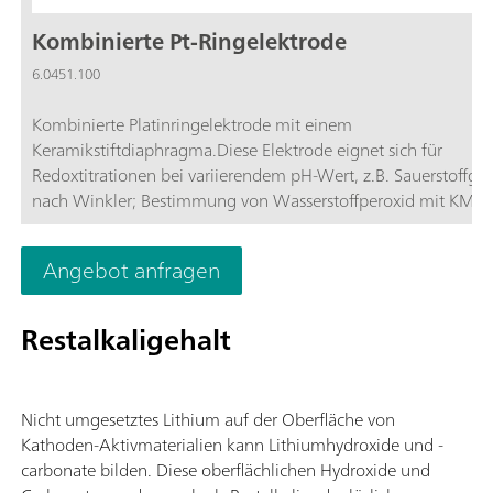
Kombinierte Pt-Ringelektrode
6.0451.100
Kombinierte Platinringelektrode mit einem
Keramikstiftdiaphragma.Diese Elektrode eignet sich für
Redoxtitrationen bei variierendem pH-Wert, z.B. Sauerstoffge
nach Winkler; Bestimmung von Wasserstoffperoxid mit KMn
Diazotierungs-Titrationen; Als Referenzelektrolyt und zur
Aufbewahrung wird c(KCl) = 3 mol/ L verwendet.
Angebot anfragen
Restalkaligehalt
Nicht umgesetztes Lithium auf der Oberfläche von
Kathoden-Aktivmaterialien kann Lithiumhydroxide und -
carbonate bilden. Diese oberflächlichen Hydroxide und