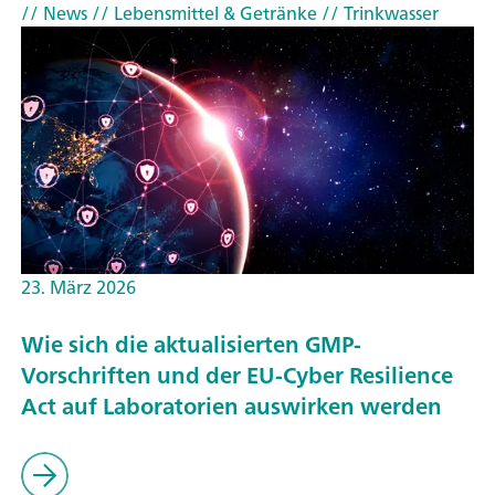
// News
// Lebensmittel & Getränke
// Trinkwasser
23. März 2026
Wie sich die aktualisierten GMP-
Vorschriften und der EU-Cyber Resilience
Act auf Laboratorien auswirken werden