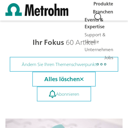
Produkte
Branchen
Events &
Expertise
Support &
Ihr Fokus
60 Artikel
Service
Unternehmen
Jobs
Ändern Sie Ihren Themenschwerpunkt
Alles löschen
Abonnieren