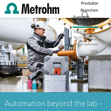
Produkte
Branchen
Events &
Expertise
Support &
Service
Unternehmen
Jobs
Automation beyond the lab –