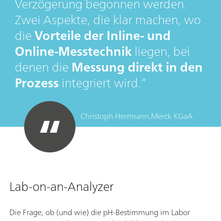
Verzögerung begonnen werden.
Zwei Aspekte, die klar machen, wo
die
Vorteile der Inline- und
Online-Messtechnik
liegen, bei
denen die
Messung direkt in den
Prozess
integriert wird.
Christoph Herrmann,
Merck KGaA
Lab-on-an-Analyzer
Die Frage, ob (und wie) die pH-Bestimmung im Labor