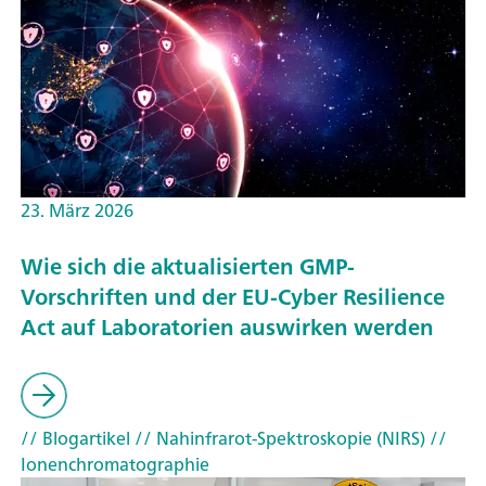
23. März 2026
Wie sich die aktualisierten GMP-
Vorschriften und der EU-Cyber Resilience
Act auf Laboratorien auswirken werden
// Blogartikel
// Nahinfrarot-Spektroskopie (NIRS)
//
Ionenchromatographie