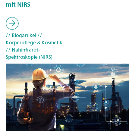
mit NIRS
// Blogartikel
//
Körperpflege & Kosmetik
// Nahinfrarot-
Spektroskopie (NIRS)