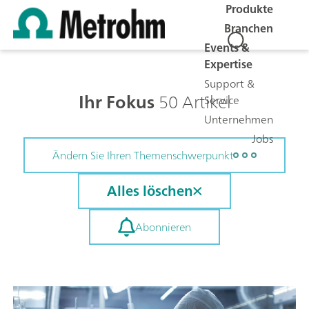
Produkte
Branchen
Events &
Expertise
Support &
Ihr Fokus
50 Artikel
Service
Unternehmen
Jobs
Ändern Sie Ihren Themenschwerpunkt
Alles löschen
Abonnieren