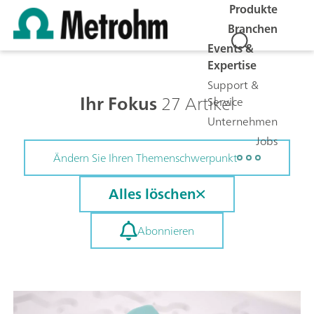
Produkte
Branchen
Events &
Expertise
Support &
Ihr Fokus
27 Artikel
Service
Unternehmen
Jobs
Ändern Sie Ihren Themenschwerpunkt
Alles löschen
Abonnieren