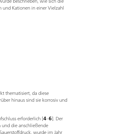
urde beschrieben, wie sich die
 und Kationen in einer Vielzahl
 thematisiert, da diese
rüber hinaus sind sie korrosiv und
schluss erforderlich [
4
–
6
]. Der
n und die anschließende
Sauerstoffdruck, wurde im Jahr