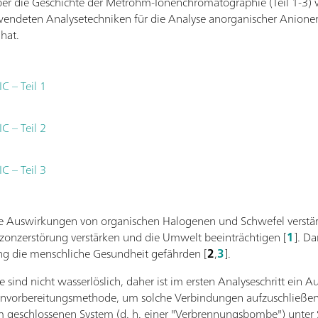
r die Geschichte der Metrohm-Ionenchromatographie (Teil 1-3) w
rwendeten Analysetechniken für die Analyse anorganischer Anionen
hat.
C – Teil 1
C – Teil 2
C – Teil 3
e Auswirkungen von organischen Halogenen und Schwefel verstärkt
zonzerstörung verstärken und die Umwelt beeinträchtigen [
1
]. Da
ng die menschliche Gesundheit gefährden [
2
,
3
].
ind nicht wasserlöslich, daher ist im ersten Analyseschritt ein Auf
benvorbereitungsmethode, um solche Verbindungen aufzuschließe
em geschlossenen System (d. h. einer "Verbrennungsbombe") unter 