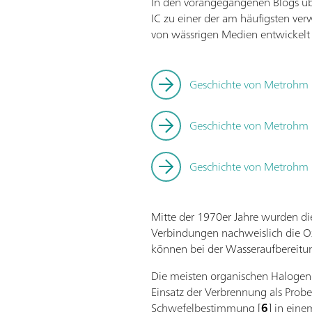
In den vorangegangenen Blogs übe
IC zu einer der am häufigsten ve
von wässrigen Medien entwickelt 
Geschichte von Metrohm I
Geschichte von Metrohm I
Geschichte von Metrohm I
Mitte der 1970er Jahre wurden di
Verbindungen nachweislich die O
können bei der Wasseraufbereitu
Die meisten organischen Halogene s
Einsatz der Verbrennung als Pro
Schwefelbestimmung [
6
] in ein