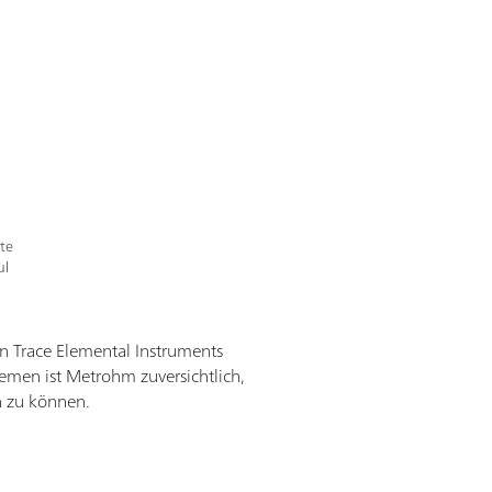
ste
ul
n Trace Elemental Instruments
temen ist Metrohm zuversichtlich,
n zu können.