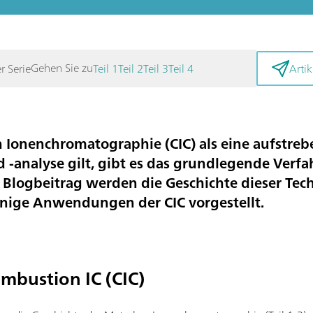
Gehen Sie zu
er Serie
Teil 1
Teil 2
Teil 3
Teil 4
Artik
Ionenchromatographie (CIC) als eine aufstreb
-analyse gilt, gibt es das grundlegende Verfahr
m Blogbeitrag werden die Geschichte dieser Tech
inige Anwendungen der CIC vorgestellt.
mbustion IC (CIC)