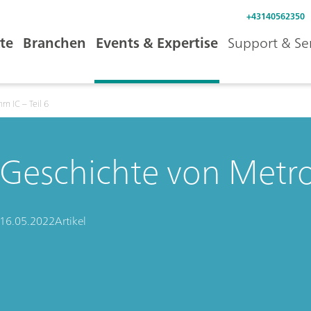
+43140562350
te
Branchen
Events & Expertise
Support & Se
m IC – Teil 6
Geschichte von Metro
16.05.2022
Artikel