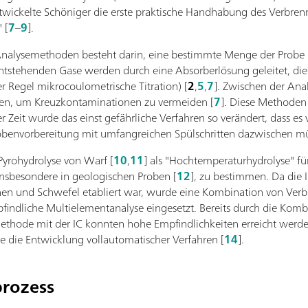
twickelte Schöniger die erste praktische Handhabung des Verbren
 [
7
–
9
].
nalysemethoden besteht darin, eine bestimmte Menge der Probe in
ntstehenden Gase werden durch eine Absorberlösung geleitet, die
er Regel mikrocoulometrische Titration) [
2
,
5
,
7
]. Zwischen der Ana
rden, um Kreuzkontaminationen zu vermeiden [
7
]. Diese Methoden
r Zeit wurde das einst gefährliche Verfahren so verändert, dass es
Probenvorbereitung mit umfangreichen Spülschritten dazwischen 
Pyrohydrolyse von Warf [
10
,
11
] als "Hochtemperaturhydrolyse" fü
nsbesondere in geologischen Proben [
12
], zu bestimmen. Da die 
en und Schwefel etabliert war, wurde eine Kombination von Verb
findliche Multielementanalyse eingesetzt. Bereits durch die Komb
hode mit der IC konnten hohe Empfindlichkeiten erreicht werde
 die Entwicklung vollautomatischer Verfahren [
14
].
rozess