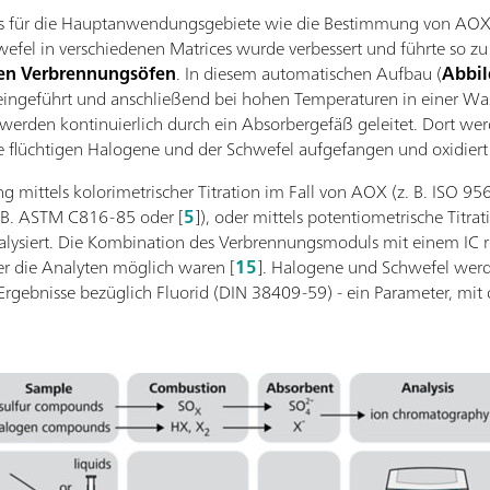
s für die Hauptanwendungsgebiete wie die Bestimmung von AOX 
fel in verschiedenen Matrices wurde verbessert und führte so zu
en Verbrennungsöfen
. In diesem automatischen Aufbau (
Abbil
n eingeführt und anschließend bei hohen Temperaturen in einer 
werden kontinuierlich durch ein Absorbergefäß geleitet. Dort wer
die flüchtigen Halogene und der Schwefel aufgefangen und oxidier
ng mittels kolorimetrischer Titration im Fall von AOX (z. B. ISO
. B. ASTM C816-85 oder [
5
]), oder mittels potentiometrische Titra
nalysiert. Die Kombination des Verbrennungsmoduls mit einem IC re
er die Analyten möglich waren [
15
]. Halogene und Schwefel werde
r Ergebnisse bezüglich Fluorid (DIN 38409-59) - ein Parameter, mit