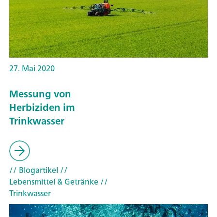
27. Mai 2020
Messung von
Herbiziden im
Trinkwasser
// Blogartikel
//
Lebensmittel & Getränke
//
Trinkwasser