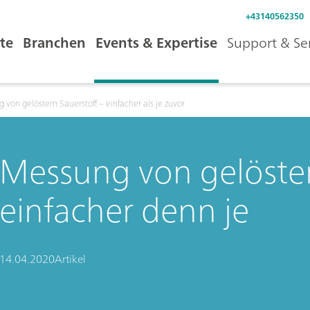
+43140562350
te
Branchen
Events & Expertise
Support & Se
 von gelöstem Sauerstoff – einfacher als je zuvor
Messung von gelöstem
einfacher denn je
14.04.2020
Artikel