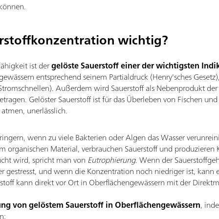
können.
rstoffkonzentration wichtig?
higkeit ist der
gelöste Sauerstoff einer der wichtigsten Indi
engewässern entsprechend seinem Partialdruck (Henry'sches Gesetz
 Stromschnellen). Außerdem wird Sauerstoff als Nebenprodukt der
tragen. Gelöster Sauerstoff ist für das Überleben von Fischen und
atmen, unerlässlich.
rringern, wenn zu viele Bakterien oder Algen das Wasser verunrein
 organischen Material, verbrauchen Sauerstoff und produzieren
ucht wird, spricht man von
Eutrophierung
. Wenn der Sauerstoffgeh
gestresst, und wenn die Konzentration noch niedriger ist, kann
rstoff kann direkt vor Ort in Oberflächengewässern mit der Direk
ng von gelöstem Sauerstoff in Oberflächengewässern
, ind
n: