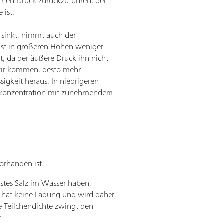
chen Druck zurückzuführen, der
 ist.
sinkt, nimmt auch der
 ist in größeren Höhen weniger
st, da der äußere Druck ihn nicht
 wir kommen, desto mehr
ssigkeit heraus. In niedrigeren
ffkonzentration mit zunehmendem
vorhanden ist.
stes Salz im Wasser haben,
 hat keine Ladung und wird daher
e Teilchendichte zwingt den
.