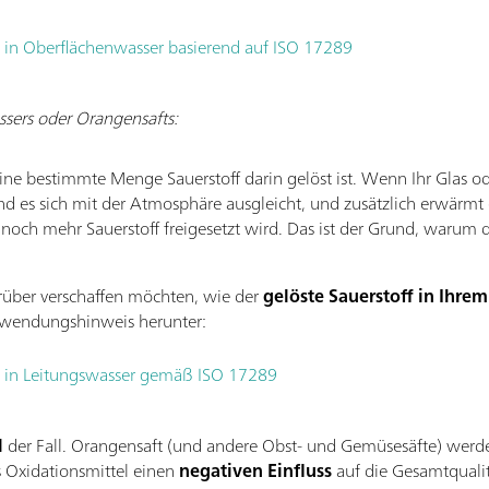
n Oberflächenwasser basierend auf ISO 17289
ssers oder Orangensafts:
ne bestimmte Menge Sauerstoff darin gelöst ist. Wenn Ihr Glas od
nd es sich mit der Atmosphäre ausgleicht, und zusätzlich erwärmt e
ch mehr Sauerstoff freigesetzt wird. Das ist der Grund, warum 
rüber verschaffen möchten, wie der
gelöste Sauerstoff in Ihre
nwendungshinweis herunter:
in Leitungswasser gemäß ISO 17289
l
der Fall. Orangensaft (und andere Obst- und Gemüsesäfte) werde
ls Oxidationsmittel einen
negativen Einfluss
auf die Gesamtquali