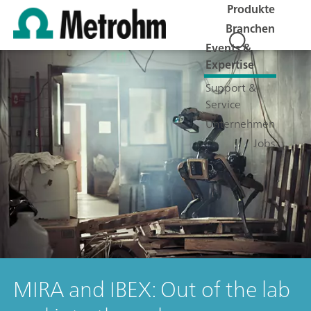
Produkte
Branchen
Events &
Expertise
Support &
Service
Unternehmen
Jobs
MIRA and IBEX: Out of the lab