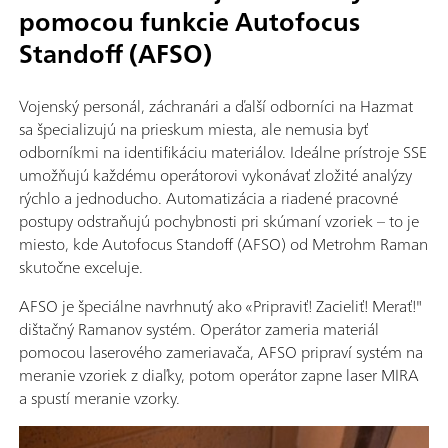
pomocou funkcie Autofocus
Standoff (AFSO)
Vojenský personál, záchranári a ďalší odborníci na Hazmat
sa špecializujú na prieskum miesta, ale nemusia byť
odborníkmi na identifikáciu materiálov. Ideálne prístroje SSE
umožňujú každému operátorovi vykonávať zložité analýzy
rýchlo a jednoducho. Automatizácia a riadené pracovné
postupy odstraňujú pochybnosti pri skúmaní vzoriek – to je
miesto, kde Autofocus Standoff (AFSO) od Metrohm Raman
skutočne exceluje.
AFSO je špeciálne navrhnutý ako «Pripraviť! Zacieliť! Merať!"
dištačný Ramanov systém. Operátor zameria materiál
pomocou laserového zameriavača, AFSO pripraví systém na
meranie vzoriek z diaľky, potom operátor zapne laser MIRA
a spustí meranie vzorky.