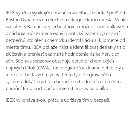
IBEX využíva vynikajúcu manévrovateľnosť robota Spot® od
Boston Dynamics na efektívnu rekognoskáciu miesta. Vďaka
vzdialenej Ramanovej technológii a možnostiam diaľkového
ovládania môže integrovaný robotický systém vykonávať
bezpečnú vzdialenú chemickú identifikáciu aj kilometre od
miesta tímu. IBEX dokáže nájsť a identifikovať desiatky tisíc
zlúčenín a preniesť okamžité hodnotenie rizika horúcich
zón. Súprava senzorov obsahuje detektor chemických
bojových látok (CWA), rádiologické/nukleárne detektory a
indikátor horľavých plynov. Tento typ integrovaného
systému dokáže rýchlo a bezpečne zhodnotiť celú scénu a
pomôcť tímu pochopiť a zmierniť hrozby na diaľku.
IBEX vykonáva svoju prácu a udržiava tím v bezpečí.