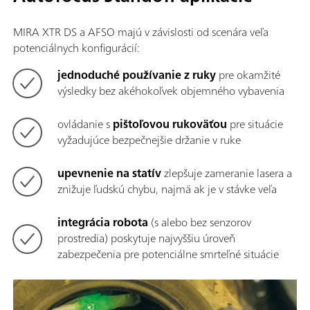
MIRA XTR DS a AFSO majú v závislosti od scenára veľa
potenciálnych konfigurácií:
jednoduché používanie z ruky
pre okamžité
výsledky bez akéhokoľvek objemného vybavenia
ovládanie s
pištoľovou rukoväťou
pre situácie
vyžadujúce bezpečnejšie držanie v ruke
upevnenie na statív
zlepšuje zameranie lasera a
znižuje ľudskú chybu, najmä ak je v stávke veľa
integrácia robota
(s alebo bez senzorov
prostredia) poskytuje najvyššiu úroveň
zabezpečenia pre potenciálne smrteľné situácie