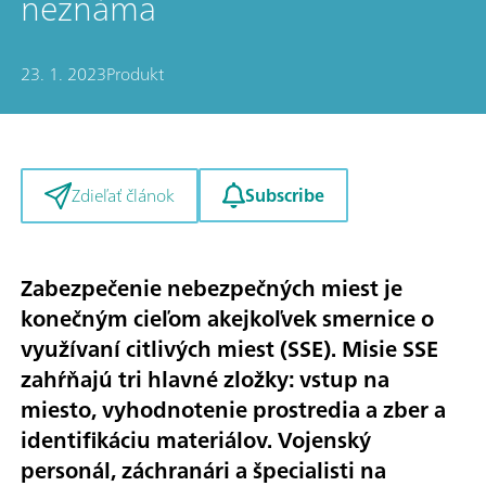
neznáma
23. 1. 2023
Produkt
Subscribe
Zdieľať článok
Zabezpečenie nebezpečných miest je
konečným cieľom akejkoľvek smernice o
využívaní citlivých miest (SSE). Misie SSE
zahŕňajú tri hlavné zložky: vstup na
miesto, vyhodnotenie prostredia a zber a
identifikáciu materiálov. Vojenský
personál, záchranári a špecialisti na