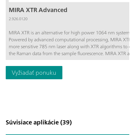
MIRA XTR Advanced
2.926.0120
MIRA XTR is an alternative for high power 1064 nm systems.
Powered by advanced computational processing, MIRA XTR u
more sensitive 785 nm laser along with XTR algorithms to eX
the Raman data from the sample fluorescence. MIRA XTR also
features Orbital Raster Scanning (ORS) to provide better cove
the sample increasing the accuracy of the results.MIRA XTR
Vyžiadať ponuku
Advanced package includes a Calibration Standard, Intelligen
Universal Attachment, Right-angle Attachment, Vial Attachm
and MIRA SERS Attachment. A complete package for any type
analysis. Class 3B operation. MIRA XTR supports Metrohm ha
Raman libraries.
Súvisiace aplikácie (39)