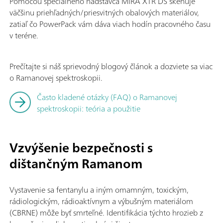
Pomocou špeciálneho nádstavca MIRA XTR DS skenuje
väčšinu priehľadných/priesvitných obalových materiálov,
zatiaľ čo PowerPack vám dáva viach hodín pracovného času
v teréne.
Prečítajte si náš sprievodný blogový článok a dozviete sa viac
o Ramanovej spektroskopii.
Často kladené otázky (FAQ) o Ramanovej
spektroskopii: teória a použitie
Vzvýšenie bezpečnosti s
dištančným Ramanom
Vystavenie sa fentanylu a iným omamným, toxickým,
rádiologickým, rádioaktívnym a výbušným materiálom
(CBRNE) môže byť smrteľné. Identifikácia týchto hrozieb z