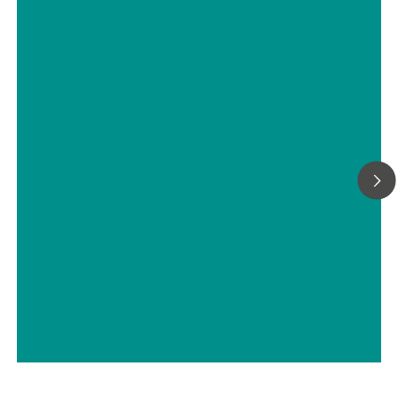
Rapid Identification of Heroin with
Handheld Raman
// Defense & Security (CBRNE)
// Illicit substances – narcotics, explosives, lab residues