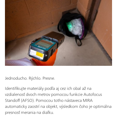
Jednoducho. Rýchlo. Presne.
Identifikujte materiály podľa aj cez ich obal až na
vzdialenosť dvoch metrov pomocou funkcie Autofocus
Standoff (AFSO). Pomocou totho nástaveca MIRA
automaticky zaostrí na objekt, výsledkom čoho je optimálna
presnosť merania na diaľku.