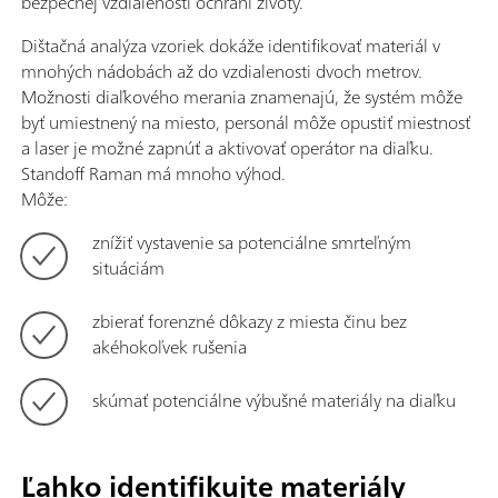
bezpečnej vzdialenosti ochráni životy.
Dištačná analýza vzoriek dokáže identifikovať materiál v
mnohých nádobách až do vzdialenosti dvoch metrov.
Možnosti diaľkového merania znamenajú, že systém môže
byť umiestnený na miesto, personál môže opustiť miestnosť
a laser je možné zapnúť a aktivovať operátor na diaľku.
Standoff Raman má mnoho výhod.
Môže:
znížiť vystavenie sa potenciálne smrteľným
situáciám
zbierať forenzné dôkazy z miesta činu bez
akéhokoľvek rušenia
skúmať potenciálne výbušné materiály na diaľku
Ľahko identifikujte materiály