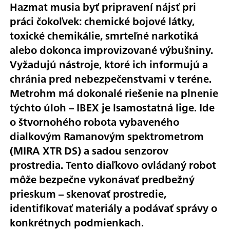
Hazmat musia byť pripravení nájsť pri
práci čokoľvek: chemické bojové látky,
toxické chemikálie, smrteľné narkotiká
alebo dokonca improvizované výbušniny.
Vyžadujú nástroje, ktoré ich informujú a
chránia pred nebezpečenstvami v teréne.
Metrohm má dokonalé riešenie na plnenie
týchto úloh – IBEX je lsamostatná lige. Ide
o štvornohého robota vybaveného
dialkovým Ramanovým spektrometrom
(MIRA XTR DS) a sadou senzorov
prostredia. Tento diaľkovo ovládaný robot
môže bezpečne vykonávať predbežný
prieskum – skenovať prostredie,
identifikovať materiály a podávať správy o
konkrétnych podmienkach.