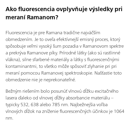
Ako fluorescencia ovplyvňuje výsledky pri
meraní Ramanom?
Fluorescencia je pre Ramana tradične najväčším
obmedzením. Je to oveľa efektívnejší emisný proces, ktorý
spôsobuje veľmi vysoký šum pozadia v Ramanovom spektre
a prekrýva Ramanove píky. Prírodné látky (ako sú rastlinné
vlákna), silne sfarbené materiály a látky s fluorescenčnými
kontaminantmi, to všetko môže spôsoviť zlyhanie pri pri
meraní pomocou Ramanovej spektroskopie. Našťastie toto
obmedzenie nie je neprekonateľné.
Bežným riešením bolo posunúť vlnovú dĺžku excitačného
lasera ďaleko od vlnovej dĺžky absorbancie materiálu –
typicky 532, 638 alebo 785 nm. Najbežnejšia voľba
vlnových dĺžok na zníženie fluorescenčných účinkov je 1064
nm.