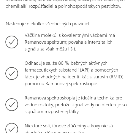
chemikálií, rozpúšťadiel a poľnohospodárskych pesticítov.
Nasleduje niekoľko všeobecných pravidiel:
Väčšina molekúl s kovalentnými väzbami má
Ramanove spektrum; povaha a intenzita ich
signálu sa však môžu líšiť.
Odhaduje sa, že 80 % bežných aktívnych
farmaceutických substancií (API) a pomocných
látok je vhodných na identifikáciu surovín (RMID)
pomocou Ramanovej spektroskopie.
Ramanova spektroskopia je ideálna technika pre
vodné roztoky, pretože signál vody neinterferuje so
signálom rozpustenej látky.
Niektoré soli, iónové zlúčeniny a kovy nie sú
vhodné na Ramanovu analýzu.