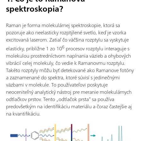
spektroskopia?
Raman je forma molekulárnej spektroskopie, ktorá sa
pozoruje ako neelasticky rozptýlené svetlo, keď je vzorka
excitovaná laserom. Zatiaľ čo väčšina rozptylu sa vyskytuje
6
elasticky, približne 1 zo 10
procesov rozptylu interaguje s
molekulou prostredníctvom napínania väzieb a ohybových
vibrácií celej molekuly, čo vedie k Ramanovmu rozptylu.
Takéto rozptyly môžu byť detekované ako Ramanove fotóny
a zaznamenané do spektra, ktoré súvisí s jedinečnými
väzbami v molekule. To používateľovi poskytuje
neoceniteľný analytický nástroj pre meranie molekulárnych
odtlačkov prstov. Tento „odtlačok prsta“ sa používa
predovšetkým na identifikáciu materiálu a čoraz častejšie aj
na kvantifikáciu.