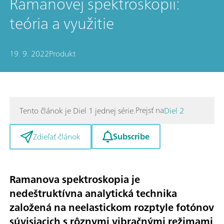
Ramanovej spektroskopii:
teória a využitie
19. 9. 2022
Produkt
Prejsť na
Tento článok je Diel 1 jednej série.
Diel 2
Subscribe
Zdieľať článok
Ramanova spektroskopia je
nedeštruktívna analytická technika
založená na neelastickom rozptyle fotónov
súvisiacich s rôznymi vibračnými režimami