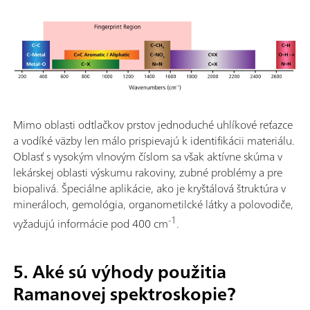
Mimo oblasti odtlačkov prstov jednoduché uhlíkové reťazce
a vodíké väzby len málo prispievajú k identifikácii materiálu.
Oblasť s vysokým vlnovým číslom sa však aktívne skúma v
lekárskej oblasti výskumu rakoviny, zubné problémy a pre
biopalivá. Špeciálne aplikácie, ako je kryštálová štruktúra v
mineráloch, gemológia, organometilcké látky a polovodiče,
-1
vyžadujú informácie pod 400 cm
.
5. Aké sú výhody použitia
Ramanovej spektroskopie?