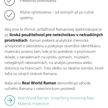
Flexibilita vzorkovania
Rôzne vyhotovenia – od stolných až po ručné
systémy
Aby sme to zhrnuli, príťažlivosť Ramanovej spektroskopie je
jej
široká použiteľnosť pre netechnikov v netradičných
prostrediach
. Raman preberá analytické chemické
schopnosti z laboratória a poskytuje okamžitú identifikáciu
materiálu priamo tam, kde je to potrebné: v prijímacom
sklade, v zariadeniach na výrobu potravín, múzeách,
nelegálnych laboratóriách, na analýzu procesov alebo
dokonca na hraniciach. Toto všetko sú ideálne scenáre, ktoré
ťažia zo silných stránok Ramana.
Naša séria
Real World Raman
demonštruje výhody
ručného Ramana v netechnickom prostredí.
Real World Raman: Simplifying Incoming Raw
Material Inspection