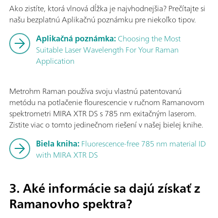
Ako zistíte, ktorá vlnová dĺžka je najvhodnejšia? Prečítajte si
našu bezplatnú Aplikačnú poznámku pre niekoľko tipov.
Aplikačná poznámka:
Choosing the Most
Suitable Laser Wavelength For Your Raman
Application
Metrohm Raman používa svoju vlastnú patentovanú
metódu na potlačenie flourescencie v ručnom Ramanovom
spektrometri MIRA XTR DS s 785 nm exitačným laserom.
Zistite viac o tomto jedinečnom riešení v našej bielej knihe.
Biela kniha:
Fluorescence-free 785 nm material ID
with MIRA XTR DS
3. Aké informácie sa dajú získať z
Ramanovho spektra?