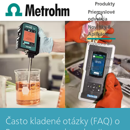
Produkty
Priemyslové
odvetvia
Novinky &
Aplikácie
Podpora a
servis
Spoločnosť
Zamestnanie
Často kladené otázky (FAQ) o