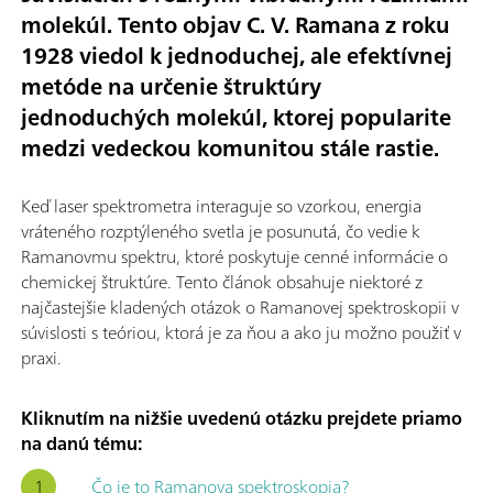
molekúl. Tento objav C. V. Ramana z roku
1928 viedol k jednoduchej, ale efektívnej
metóde na určenie štruktúry
jednoduchých molekúl, ktorej popularite
medzi vedeckou komunitou stále rastie.
Keď laser spektrometra interaguje so vzorkou, energia
vráteného rozptýleného svetla je posunutá, čo vedie k
Ramanovmu spektru, ktoré poskytuje cenné informácie o
chemickej štruktúre. Tento článok obsahuje niektoré z
najčastejšie kladených otázok o Ramanovej spektroskopii v
súvislosti s teóriou, ktorá je za ňou a ako ju možno použiť v
praxi.
Kliknutím na nižšie uvedenú otázku prejdete priamo
na danú tému:
Čo je to Ramanova spektroskopia?