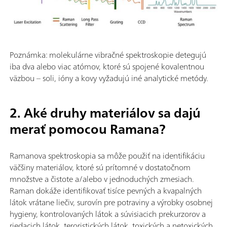
Poznámka: molekulárne vibračné spektroskopie detegujú
iba dva alebo viac atómov, ktoré sú spojené kovalentnou
väzbou – soli, ióny a kovy vyžadujú iné analytické metódy.
2. Aké druhy materiálov sa dajú
merať pomocou Ramana?
Ramanova spektroskopia sa môže použiť na identifikáciu
väčšiny materiálov, ktoré sú prítomné v dostatočnom
množstve a čistote a/alebo v jednoduchých zmesiach.
Raman dokáže identifikovať tisíce pevných a kvapalných
látok vrátane liečiv, surovín pre potraviny a výrobky osobnej
hygieny, kontrolovaných látok a súvisiacich prekurzorov a
riedacich látok, teroristických látok, toxických a netoxických