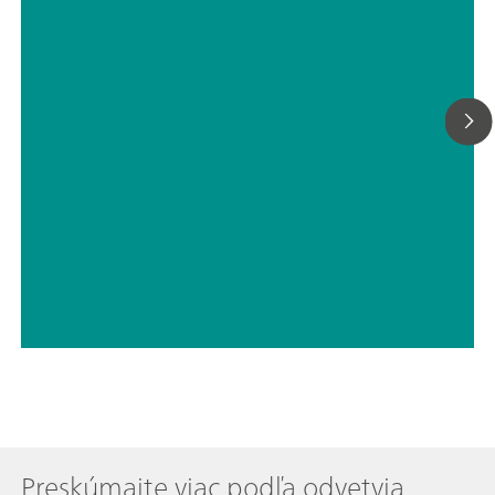
Application
Preskúmajte viac podľa odvetvia