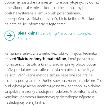
dopravnej zastávke na mieste, ktoré poskytuje rýchly dôkaz
o nezákonnosti v mieste kontaktu bez toho, aby bola
obsluha vystavená akémukoľvek potenciálnemu
nebezpečenstvu. Stiahnite si našu bielu knihu nižšie, kde
nájdete ďalšie informácie o tejto téme.
Biela kniha:
Identifying Narcotics in Complex
Samples
Ramanova selektivita z neho tiež robí vynikajúcu techniku
na
verifikáciu známych materiálov
, ktorá potvrdzuje
konzistenciu, čistotu a kvalitu surovín pre výrobcov potravín,
liečiv, produktov starostlivosti o vlasy a pleť, kozmetiky a
ďalších. Verifikačná metóda zisťuje nepatrné spektrálne
rozdiely porovnaním každého spektra vzorky s modelom. To
buď vyhovuje alebo nevzhovuje na základe toho, ako dobre
sa spektrum vzorky zhoduje s modelom. Viac informácií o
verifikácii pomocou Ramanovej spektroskopie nájdete v
nasledujúcej bielej knihe.