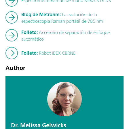
Espectrómetro Raman de mano MIRA XTR DS
Blog de Metrohm:
La evolución de la
espectroscopia Raman portátil de 785 nm
Folleto:
Accesorio de separación de enfoque
automático
Folleto:
Robot IBEX CBRNE
Author
Dr. Melissa Gelwicks