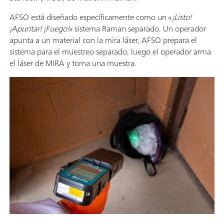
AFSO está diseñado específicamente como un «
¡Listo!
¡Apuntar! ¡Fuego!
» sistema Raman separado. Un operador
apunta a un material con la mira láser, AFSO prepara el
sistema para el muestreo separado, luego el operador arma
el láser de MIRA y toma una muestra.