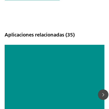
Advanced de MIRA XTR incluye un patrón de calibración, el
accesorio universal inteligente, el accesorio de ángulo recto, e
accesorio para el vial y el accesorio MIRA SERS. Un paquete
completo para cualquier tipo de análisis. Operación de clase 3
MIRA XTR es compatible con las librerías Raman de mano de
Metrohm.
Aplicaciones relacionadas (35)
Rápida identificación de la heroína
con espectrómetro Raman de mano