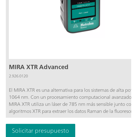
MIRA XTR Advanced
2.926.0120
El MIRA XTR es una alternativa para los sistemas de alta pote
1064 nm. Con un procesamiento computacional avanzado, e
MIRA XTR utiliza un láser de 785 nm más sensible junto con
algoritmos XTR para extraer los datos Raman de la fluorescen
la muestra. El MIRA XTR también cuenta con el escaneo Orbit
Raster Scanning (ORS) para proporcionar una mejor cobertura
Solicitar presupuesto
muestra, aumentando así la exactitud de los resultados.El pa