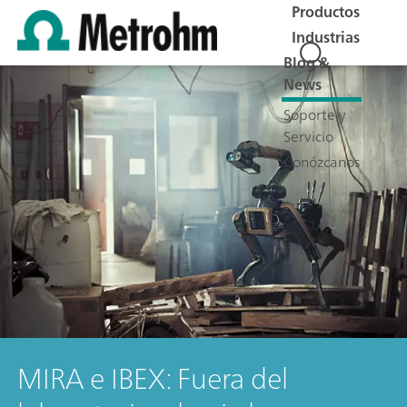
Productos
Industrias
Blog &
News
Soporte y
Servicio
Conózcanos
MIRA e IBEX: Fuera del