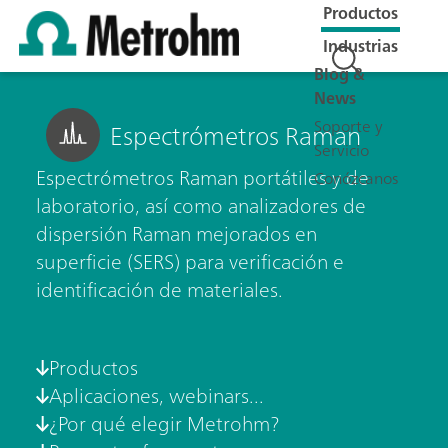
Productos
Industrias
Blog &
News
Soporte y
Espectrómetros Raman
Servicio
Espectrómetros Raman portátiles y de
Conózcanos
laboratorio, así como analizadores de
dispersión Raman mejorados en
superficie (SERS) para verificación e
identificación de materiales.
Productos
Aplicaciones, webinars...
¿Por qué elegir Metrohm?